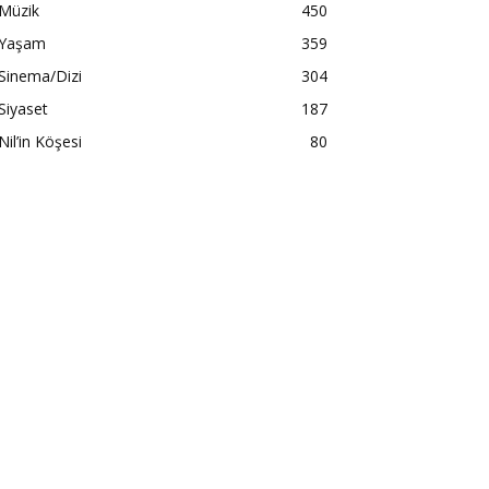
Müzik
450
Yaşam
359
Sinema/Dizi
304
Siyaset
187
Nil’in Köşesi
80