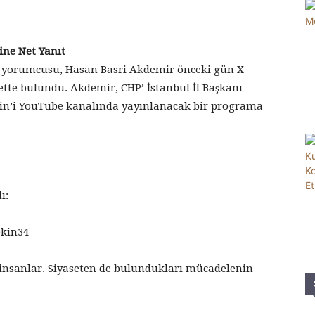
ine Net Yanıt
 yorumcusu, Hasan Basri Akdemir önceki gün X
ette bulundu. Akdemir, CHP’ İstanbul İl Başkanı
kin’i YouTube kanalında yayınlanacak bir programa
ı:
ekin34
insanlar. Siyaseten de bulundukları mücadelenin