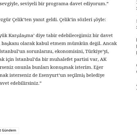
sevgiyle, seviyeli bir programa davet ediyorum.”
ür Çelik’ten yanıt geldi. Çelik’in sözleri şöyle:
yük Karşılaşma’ diye tabir edebileceğimiz bir davet
ş il başkanı olarak kabul etmem mümkün değil. Ancak
İstanbul’un sorunlarını, ekonomisini, Türkiye’yi,
ak için İstanbul’da bir muhalefet partisi var, AK
erseniz onunla bunları konuşmak isterim. Eğer
mak isterseniz de Esenyurt’un seçilmiş belediye
vet edebilirsiniz.”
et Gündem