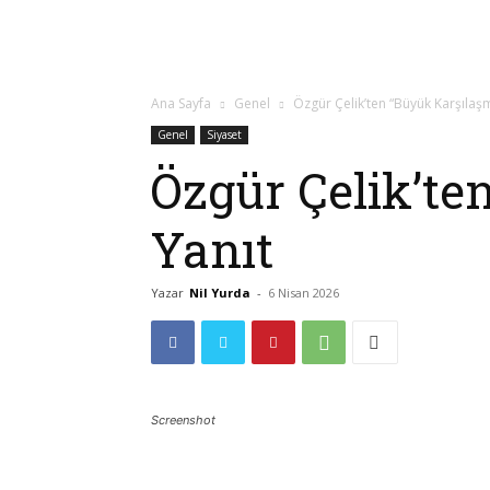
Ana Sayfa
Genel
Özgür Çelik’ten “Büyük Karşılaş
Genel
Siyaset
Özgür Çelik’te
Yanıt
Yazar
Nil Yurda
-
6 Nisan 2026
Screenshot