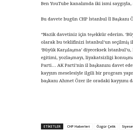
Ben YouTube kanalımda iki ismi saygıyla, 
Bu davete bugün CHP İstanbul İl Başkanı Özg
“Nazik davetiniz için teşekkür ederim. ‘Bü
olarak bu teklifinizi İstanbul’un seçilmi
‘Büyük Karşılaşma’ diyeceksek İstanbul’u, 
eğitimi, yozlaşmayı, liyakatsizliği konuşm
Parti… AK Parti’nin il başkanını davet ed
kayyım meselesiyle ilgili bir program yap
başkanı Ahmet Özer ile oradaki kayyımı da
ETIKETLER
CHP Haberleri
Özgür Çelik
Siyes