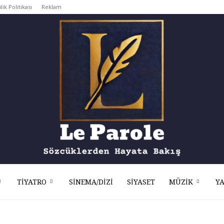
ilik Politikası
Reklam
TIYATRO
SINEMA/DIZI
SIYASET
MÜZIK
Y
Le