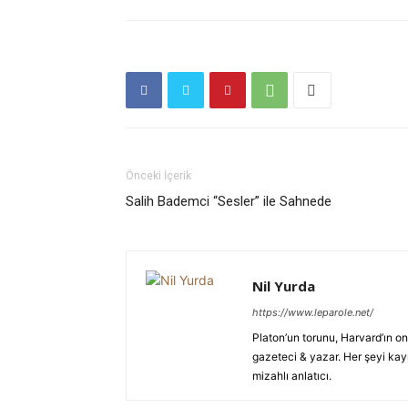
Önceki İçerik
Salih Bademci “Sesler” ile Sahnede
Nil Yurda
https://www.leparole.net/
Platon’un torunu, Harvard’ın onl
gazeteci & yazar. Her şeyi kayn
mizahlı anlatıcı.