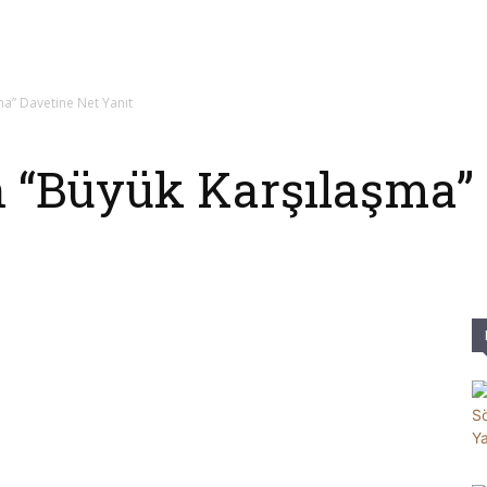
Parole
ma” Davetine Net Yanıt
n “Büyük Karşılaşma”