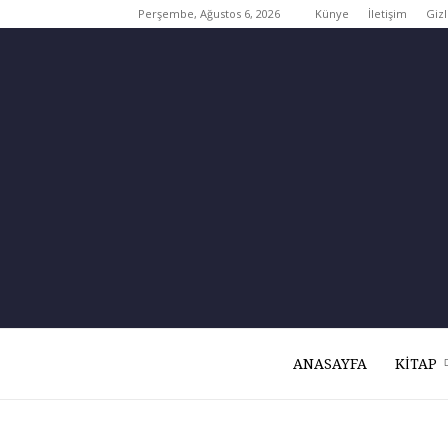
Perşembe, Ağustos 6, 2026
Künye
İletişim
Gizl
ANASAYFA
KITAP