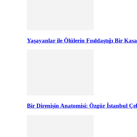
Yaşayanlar ile Ölülerin Fısıldaştığı Bir K
Bir Direnişin Anatomisi: Özgür İstanbul Çel