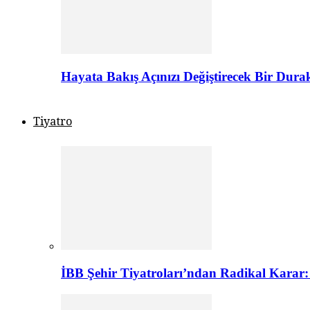
Hayata Bakış Açınızı Değiştirecek Bir Dur
Tiyatro
İBB Şehir Tiyatroları’ndan Radikal Karar: 