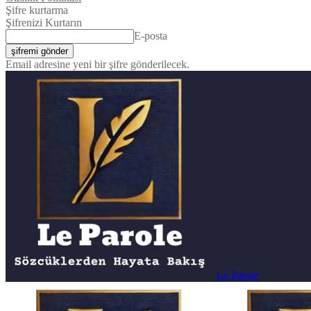
Şifre kurtarma
Şifrenizi Kurtarın
E-posta
Email adresine yeni bir şifre gönderilecek.
Le Parole