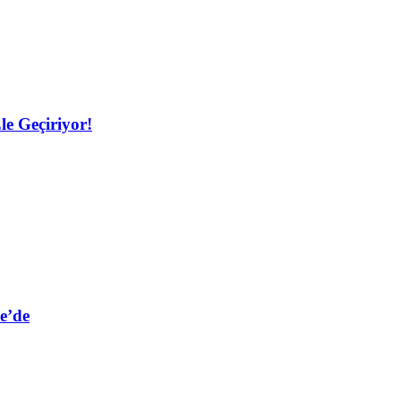
le Geçiriyor!
e’de