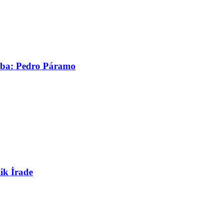
asaba: Pedro Páramo
ik İrade