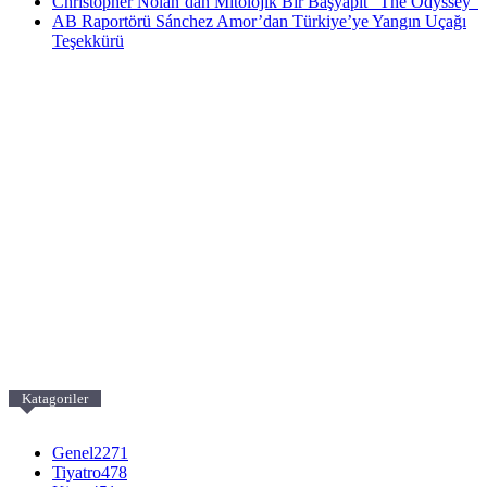
Christopher Nolan’dan Mitolojik Bir Başyapıt “The Odyssey”
AB Raportörü Sánchez Amor’dan Türkiye’ye Yangın Uçağı
Teşekkürü
Katagoriler
Genel
2271
Tiyatro
478