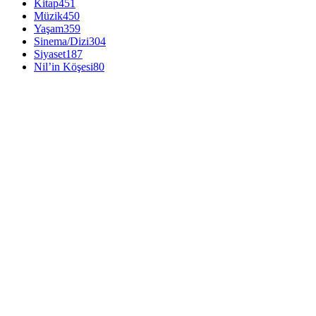
Kitap
451
Müzik
450
Yaşam
359
Sinema/Dizi
304
Siyaset
187
Nil’in Köşesi
80