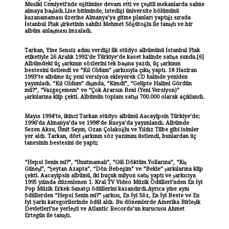
Musiki Cemiyeti’nde eğitimine devam etti ve çeşitli mekanlarda sahne
almaya başladı.Lise bitiminde, istediği üniversite bölümünü
kazanamaması üzerine Almanya’ya gitme planları yaptığı sırada
İstanbul Plak şirketinin sahibi Mehmet Söğütoğlu ile tanıştı ve bir
albüm anlaşması imzaladı.
Tarkan, Yine Sensiz adını verdiği ilk stüdyo albümünü İstanbul Plak
etiketiyle 26 Aralık 1992’de Türkiye’de kaset halinde satışa sundu.[6]
Albümdeki üç şarkının sözlerini tek başına yazdı, üç şarkının
bestesini üstlendi ve “Kıl Oldum” şarkısıyla çıkış yaptı. 18 Haziran
1993’te albüme üç yeni versiyon ekleyerek CD halinde yeniden
yayımladı. “Kıl Oldum” dışında, “Kimdi”, “Gelipte Halimi Gördün
mü?”, “Vazgeçemem” ve “Çok Ararsın Beni (Yeni Versiyon)”
şarkılarına klip çekti. Albümün toplam satışı 700.000 olarak açıklandı.
Mayıs 1994’te, ikinci Tarkan stüdyo albümü Aacayipsin Türkiye’de;
1996’da Almanya’da ve 1998’de Rusya’da yayımlandı. Albümde
Sezen Aksu, Ümit Sayın, Ozan Çolakoğlu ve Yıldız Tilbe gibi isimler
yer aldı. Tarkan, dört şarkının söz yazımını üstlendi, bunlardan üç
tanesinin bestesini de yaptı;
“Hepsi Senin mi?”, “Unutmamalı”, “Gül Döktüm Yollarına”, “Kış
Güneşi”, “Şeytan Azapta”, “Dön Bebeğim” ve “Bekle” şarkılarına klip
çekti. Aacayipsin albümü, iki buçuk milyon satış yaptı ve şarkıcıya
1995 yılında düzenlenen 1. Kral TV Video Müzik Ödülleri’nden En İyi
Pop Müzik Erkek Sanatçı ödüllerini kazandırdı.Ayrıca yine aynı
ödüllerden “Hepsi Senin mi?” şarkısı, En İyi Söz, En İyi Beste ve En
İyi Şarkı kategorilerinde ödül aldı. Bu dönemlerde Amerika Birleşik
Devletleri’ne yerleşti ve Atlantic Records’un kurucusu Ahmet
Ertegün ile tanıştı.