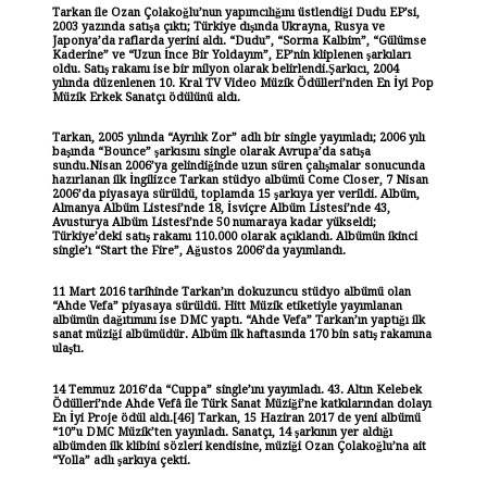
Tarkan ile Ozan Çolakoğlu’nun yapımcılığını üstlendiği Dudu EP’si,
2003 yazında satışa çıktı; Türkiye dışında Ukrayna, Rusya ve
Japonya’da raflarda yerini aldı. “Dudu”, “Sorma Kalbim”, “Gülümse
Kaderine” ve “Uzun İnce Bir Yoldayım”, EP’nin kliplenen şarkıları
oldu. Satış rakamı ise bir milyon olarak belirlendi.Şarkıcı, 2004
yılında düzenlenen 10. Kral TV Video Müzik Ödülleri’nden En İyi Pop
Müzik Erkek Sanatçı ödülünü aldı.
Tarkan, 2005 yılında “Ayrılık Zor” adlı bir single yayımladı; 2006 yılı
başında “Bounce” şarkısını single olarak Avrupa’da satışa
sundu.Nisan 2006’ya gelindiğinde uzun süren çalışmalar sonucunda
hazırlanan ilk İngilizce Tarkan stüdyo albümü Come Closer, 7 Nisan
2006’da piyasaya sürüldü, toplamda 15 şarkıya yer verildi. Albüm,
Almanya Albüm Listesi’nde 18, İsviçre Albüm Listesi’nde 43,
Avusturya Albüm Listesi’nde 50 numaraya kadar yükseldi;
Türkiye’deki satış rakamı 110.000 olarak açıklandı. Albümün ikinci
single’ı “Start the Fire”, Ağustos 2006’da yayımlandı.
11 Mart 2016 tarihinde Tarkan’ın dokuzuncu stüdyo albümü olan
“Ahde Vefa” piyasaya sürüldü. Hitt Müzik etiketiyle yayımlanan
albümün dağıtımını ise DMC yaptı. “Ahde Vefa” Tarkan’ın yaptığı ilk
sanat müziği albümüdür. Albüm ilk haftasında 170 bin satış rakamına
ulaştı.
14 Temmuz 2016’da “Cuppa” single’ını yayımladı. 43. Altın Kelebek
Ödülleri’nde Ahde Vefâ ile Türk Sanat Müziği’ne katkılarından dolayı
En İyi Proje ödül aldı.[46] Tarkan, 15 Haziran 2017 de yeni albümü
“10”u DMC Müzik’ten yayınladı. Sanatçı, 14 şarkının yer aldığı
albümden ilk klibini sözleri kendisine, müziği Ozan Çolakoğlu’na ait
“Yolla” adlı şarkıya çekti.