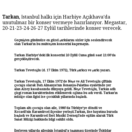
Tarkan
, İstanbul halkı için Harbiye Açıkhava’da
unutulmaz bir konser vermeye hazırlanıyor. Megastar,
20-21-23-24-26-27 Eylül tarihlerinde konser verecek.
Geçmişten günümüze en güzel şarkılarını sizler için seslendirecek
olan Tarkan’ın bu muhteşem konserini kaçırmayın.
Tarkan Harbiye’deki ilk konserini 20 Eylül Cuma günü saat 21:00’da
gerçekleştirecek.
Tarkan Tevetoğlu (d. 17 Ekim 1972), Türk şarkıcı ve şarkı yazarı.
Tarkan Tevetoğlu, 17 Ekim 1972’de Neşe ve Ali Tevetoğlu çiftinin
çocuğu olarak Batı Almanya’nın Renanya-Palatina eyaletinde yer
alan Alzey kasabasında dünyaya geldi. Neşe Tevetoğlu, Tarkan adlı
çizgi roman karakterinden etkilenerek oğluna bu adı verdi. Tarkan’ın
müziğe olan ilgisi ise çocukluk yıllarında başladı.
Toplam altı çocuğu olan aile, 1986’da Türkiye’ye döndü ve
Kocaeli’nin Karamürsel ilçesine yerleşti.Tarkan, lise hayatına burada
başladı ve Karamürsel İleri Musiki Derneği’nde eğitim alarak Türk
Sanat Müziği hakkında bilgi sahibi oldu.
İlerleyen yıllarda ailesinin İstanbul’a taşınması üzerinde Üsküdar