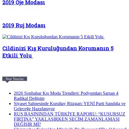
2019 Oje Modası
2019 Ruj Modası
Cildinizi Kış Kuruluğundan Korumanın 5
Etkili Yolu
Son Yazılar
2026 Sonbahar Kış Moda Trendleri: Podyumları Sarsan 4
Radikal Değişim
Siyaset Sahnesinde Kurultay Rüzgarı: YENİ Parti Sandığa ve
Geleceğe Hazırlanıyor
RUS BASININDAN TÜRKİYE RAPORU: “KUSURSUZ
FIRTINA” YAKLAŞIRKEN SEÇİM ZAMANLAMASI
DEĞİŞİR Mİ?