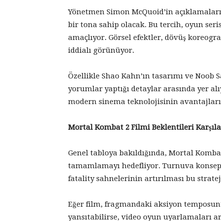
Yönetmen Simon McQuoid’in açıklamaların
bir tona sahip olacak. Bu tercih, oyun se
amaçlıyor. Görsel efektler, dövüş koreogr
iddialı görünüyor.
Özellikle Shao Kahn’ın tasarımı ve Noob 
yorumlar yaptığı detaylar arasında yer al
modern sinema teknolojisinin avantajları
Mortal Kombat 2 Filmi Beklentileri Karşıl
Genel tabloya bakıldığında, Mortal Kombat
tamamlamayı hedefliyor. Turnuva konsept
fatality sahnelerinin artırılması bu strate
Eğer film, fragmandaki aksiyon temposunu
yansıtabilirse, video oyun uyarlamaları ara