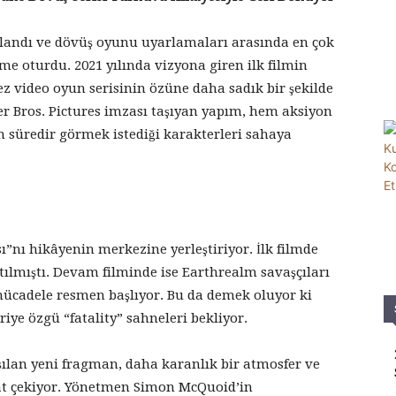
andı ve dövüş oyunu uyarlamaları arasında en çok
e oturdu. 2021 yılında vizyona giren ilk filmin
 video oyun serisinin özüne daha sadık bir şekilde
r Bros. Pictures imzası taşıyan yapım, hem aksiyon
 süredir görmek istediği karakterleri sahaya
”nı hikâyenin merkezine yerleştiriyor. İlk filmde
ıtılmıştı. Devam filminde ise Earthrealm savaşçıları
mücadele resmen başlıyor. Bu da demek oluyor ki
riye özgü “fatality” sahneleri bekliyor.
aşılan yeni fragman, daha karanlık bir atmosfer ve
kat çekiyor. Yönetmen Simon McQuoid’in