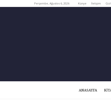
Perşembe, Ağustos 6, 2026
Künye
İletişim
Gizl
ANASAYFA
KIT