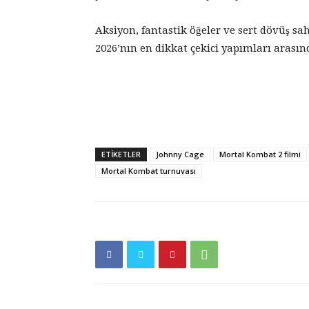
Aksiyon, fantastik öğeler ve sert dövüş sah
2026’nın en dikkat çekici yapımları arası
ETIKETLER
Johnny Cage
Mortal Kombat 2 filmi
Mortal Kombat turnuvası