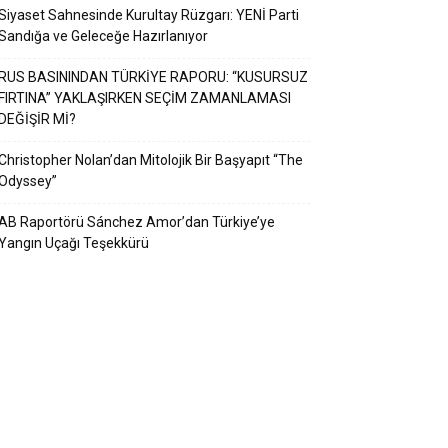
Siyaset Sahnesinde Kurultay Rüzgarı: YENİ Parti
Sandığa ve Geleceğe Hazırlanıyor
RUS BASININDAN TÜRKİYE RAPORU: “KUSURSUZ
FIRTINA” YAKLAŞIRKEN SEÇİM ZAMANLAMASI
DEĞİŞİR Mİ?
Christopher Nolan’dan Mitolojik Bir Başyapıt “The
Odyssey”
AB Raportörü Sánchez Amor’dan Türkiye’ye
Yangın Uçağı Teşekkürü