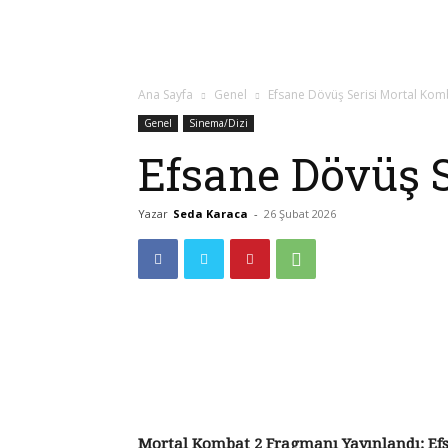
Ana Sayfa
Genel
Efsane Dövüş Serisi Mortal Kom
Genel
Sinema/Dizi
Efsane Dövüş S
Yazar
Seda Karaca
-
26 Şubat 2026
Mortal Kombat 2 Fragmanı Yayınlandı: Efs