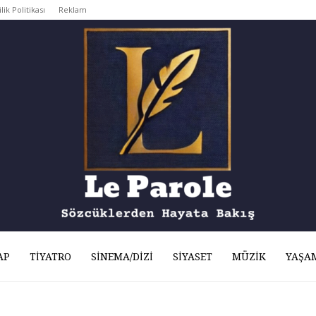
ilik Politikası
Reklam
AP
TIYATRO
SINEMA/DIZI
SIYASET
MÜZIK
YAŞA
Le