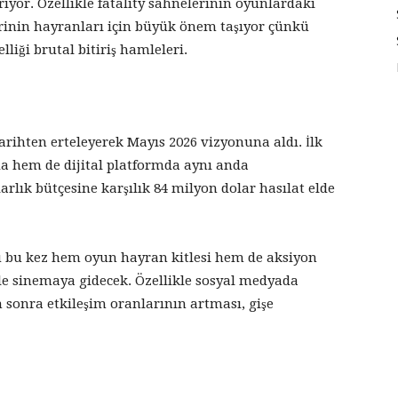
iyor. Özellikle fatality sahnelerinin oyunlardaki
serinin hayranları için büyük önem taşıyor çünkü
liği brutal bitiriş hamleleri.
arihten erteleyerek Mayıs 2026 vizyonuna aldı. İlk
 hem de dijital platformda aynı anda
rlık bütçesine karşılık 84 milyon dolar hasılat elde
kü bu kez hem oyun hayran kitlesi hem de aksiyon
iyle sinemaya gidecek. Özellikle sosyal medyada
sonra etkileşim oranlarının artması, gişe