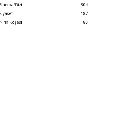
Sinema/Dizi
304
Siyaset
187
Nil’in Köşesi
80