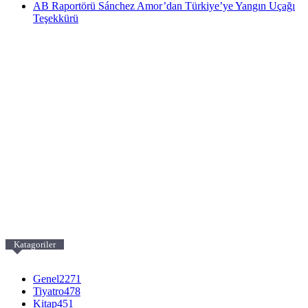
AB Raportörü Sánchez Amor’dan Türkiye’ye Yangın Uçağı
Teşekkürü
Katagoriler
Genel
2271
Tiyatro
478
Kitap
451