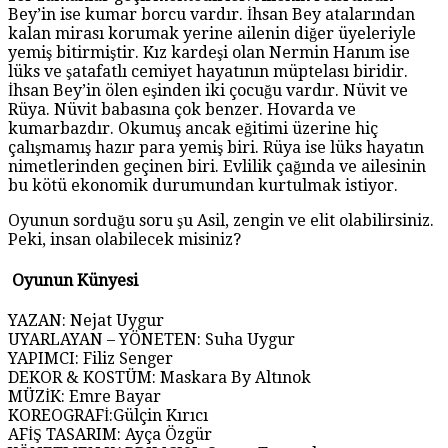
Bey’in ise kumar borcu vardır. İhsan Bey atalarından
kalan mirası korumak yerine ailenin diğer üyeleriyle
yemiş bitirmiştir. Kız kardeşi olan Nermin Hanım ise
lüks ve şatafatlı cemiyet hayatının müptelası biridir.
İhsan Bey’in ölen eşinden iki çocuğu vardır. Nüvit ve
Rüya. Nüvit babasına çok benzer. Hovarda ve
kumarbazdır. Okumuş ancak eğitimi üzerine hiç
çalışmamış hazır para yemiş biri. Rüya ise lüks hayatın
nimetlerinden geçinen biri. Evlilik çağında ve ailesinin
bu kötü ekonomik durumundan kurtulmak istiyor.
Oyunun sorduğu soru şu Asil, zengin ve elit olabilirsiniz.
Peki, insan olabilecek misiniz?
Oyunun Künyesi
YAZAN: Nejat Uygur
UYARLAYAN – YÖNETEN: Suha Uygur
YAPIMCI: Filiz Senger
DEKOR & KOSTÜM: Maskara By Altınok
MÜZİK: Emre Bayar
KOREOGRAFİ:Gülçin Kırıcı
AFİŞ TASARIM: Ayça Özgür