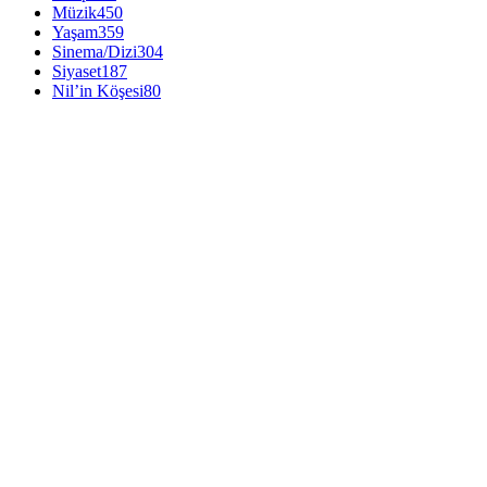
Müzik
450
Yaşam
359
Sinema/Dizi
304
Siyaset
187
Nil’in Köşesi
80