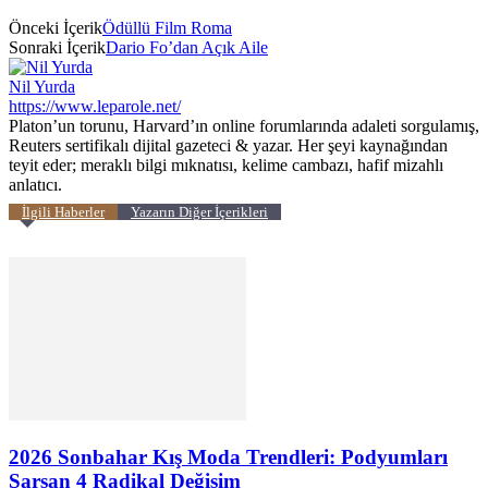
Önceki İçerik
Ödüllü Film Roma
Sonraki İçerik
Dario Fo’dan Açık Aile
Nil Yurda
https://www.leparole.net/
Platon’un torunu, Harvard’ın online forumlarında adaleti sorgulamış,
Reuters sertifikalı dijital gazeteci & yazar. Her şeyi kaynağından
teyit eder; meraklı bilgi mıknatısı, kelime cambazı, hafif mizahlı
anlatıcı.
İlgili Haberler
Yazarın Diğer İçerikleri
2026 Sonbahar Kış Moda Trendleri: Podyumları
Sarsan 4 Radikal Değişim