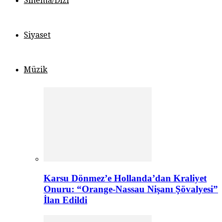
Sinema/Dizi
Siyaset
Müzik
Karsu Dönmez’e Hollanda’dan Kraliyet
Onuru: “Orange-Nassau Nişanı Şövalyesi”
İlan Edildi