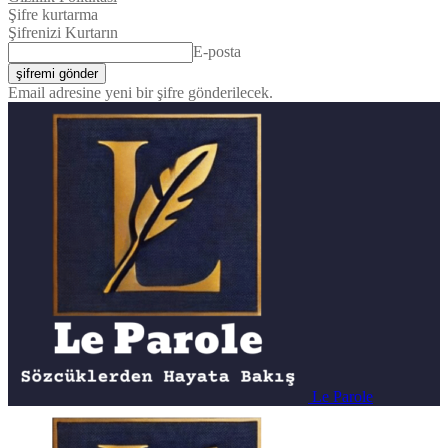
Şifre kurtarma
Şifrenizi Kurtarın
E-posta
Email adresine yeni bir şifre gönderilecek.
Le Parole