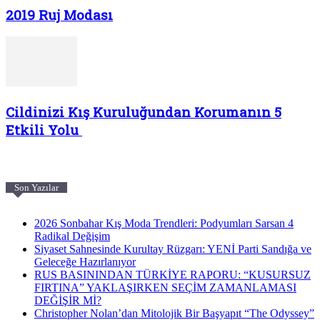
2019 Ruj Modası
Cildinizi Kış Kuruluğundan Korumanın 5
Etkili Yolu
Son Yazılar
2026 Sonbahar Kış Moda Trendleri: Podyumları Sarsan 4
Radikal Değişim
Siyaset Sahnesinde Kurultay Rüzgarı: YENİ Parti Sandığa ve
Geleceğe Hazırlanıyor
RUS BASININDAN TÜRKİYE RAPORU: “KUSURSUZ
FIRTINA” YAKLAŞIRKEN SEÇİM ZAMANLAMASI
DEĞİŞİR Mİ?
Christopher Nolan’dan Mitolojik Bir Başyapıt “The Odyssey”