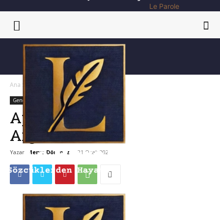
Le Parole
Ana Sayfa
Genel
Genel
Kitap
Apollonios’dan
Argonautika
Yazar
Merve Dönmez
-
21 Ocak 2021