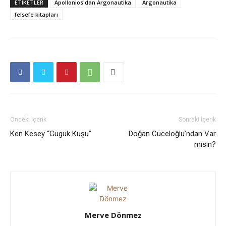
ETIKETLER
Apollonios'dan Argonautika
Argonautika
felsefe kitapları
Önceki İçerik
Sonraki İçerik
Ken Kesey “Guguk Kuşu”
Doğan Cüceloğlu’ndan Var
mısın?
Merve Dönmez