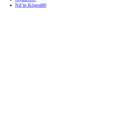
Nil’in Köşesi
80