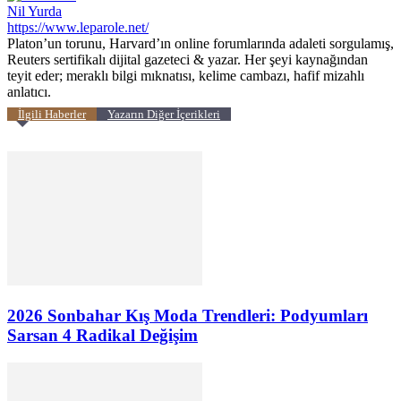
Nil Yurda
https://www.leparole.net/
Platon’un torunu, Harvard’ın online forumlarında adaleti sorgulamış,
Reuters sertifikalı dijital gazeteci & yazar. Her şeyi kaynağından
teyit eder; meraklı bilgi mıknatısı, kelime cambazı, hafif mizahlı
anlatıcı.
İlgili Haberler
Yazarın Diğer İçerikleri
2026 Sonbahar Kış Moda Trendleri: Podyumları
Sarsan 4 Radikal Değişim