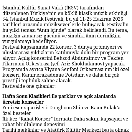
İstanbul Kültür Sanat Vakfı (İKSV) tarafından
düzenlenen Türkiye’nin en köklü klasik müzik etkinliği
54. İstanbul Müzik Festivali, bu yıl 11-25 Haziran 2026
tarihleri arasında müzikseverlerle buluşacak. Festivalin
bu yılki teması “Anın İçinde” olarak belirlendi. Bu tema,
müziğin zamansız gücünü ve şimdiki ânın derinliğini
vurgulamayı hedefliyor.
Festival kapsamında 22 konser, 3 dünya prömiyeri ve
uluslararası yıldızların katılımıyla dolu bir program yer
alıyor. Açılış konserini Behzod Abduraimov ve Tekfen
Filarmoni Orkestrası (şef: Aziz Shokhakimov) yapacak.
Programda ayrıca Viyana Senfoni Orkestrası’nın iki özel
konseri, Kammerakademie Potsdam ve daha birçok
prestijli topluluk sahne alacak.
Festivalde öne çıkanlar:
Hafta Sonu Klasikleri ile parklar ve açık alanlarda
ücretsiz konserler
Yeni eser siparişleri: Donghoon Shin ve Kaan Bulak’a
özel besteler
İlk kez “Rahat Konser” formatı: Daha sakin, kapsayıcı ve
rahat bir dinleme deneyimi
Tarihi mekânlar ve Atatürk Kültür Merkezi başta olmak