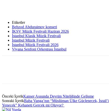
Etiketler
Behzod Abduraimov konseri
İKSV Müzik Festivali Haziran 2026
İstanbul Klasik Müzik Festivali
İstanbul Müzik Festivali
İstanbul Müzik Festivali 2026
Viyana Senfoni Orkestrası İstanbul
Önceki İçerik
Kanser Aşısında Devrim Niteliğinde Gelişme
Sonraki İçerik
Baba Vanga’nın “Müslüman Ülke Güçlenecek, İsrail’i
Yenecek” Kehaneti Gerçek mi Oluyor?