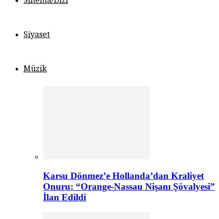
Sinema/Dizi
Siyaset
Müzik
Karsu Dönmez’e Hollanda’dan Kraliyet
Onuru: “Orange-Nassau Nişanı Şövalyesi”
İlan Edildi