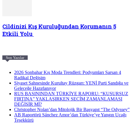
Cildinizi Kış Kuruluğundan Korumanın 5
Etkili Yolu
Son Yazılar
2026 Sonbahar Kış Moda Trendleri: Podyumları Sarsan 4
Radikal Değişim
Siyaset Sahnesinde Kurultay Rüzgarı: YENİ Parti Sandığa ve
Geleceğe Hazırlanıyor
RUS BASININDAN TÜRKİYE RAPORU: “KUSURSUZ
FIRTINA” YAKLAŞIRKEN SEÇİM ZAMANLAMASI
DEĞİŞİR Mİ?
Christopher Nolan’dan Mitolojik Bir Başyapıt “The Odyssey”
AB Raportörü Sánchez Amor’dan Türkiye’ye Yangın Uçağı
Teşekkürü