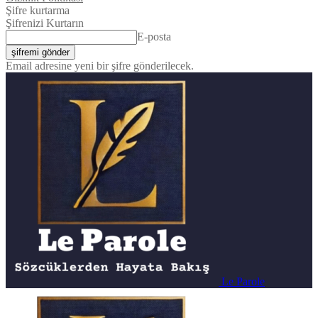
Şifre kurtarma
Şifrenizi Kurtarın
E-posta
Email adresine yeni bir şifre gönderilecek.
Le Parole