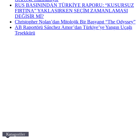
RUS BASININDAN TÜRKİYE RAPORU: “KUSURSUZ
FIRTINA” YAKLAŞIRKEN SEÇİM ZAMANLAMASI
DEĞİŞİR Mİ?
Christopher Nolan’dan Mitolojik Bir Başyapıt “The Odyssey”
AB Raportörü Sánchez Amor’dan Türkiye’ye Yangın Uçağı
Teşekkürü
Katagoriler