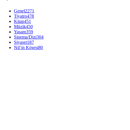
Genel
2271
Tiyatro
478
Kitap
451
Müzik
450
Yaşam
359
Sinema/Dizi
304
Siyaset
187
Nil’in Köşesi
80