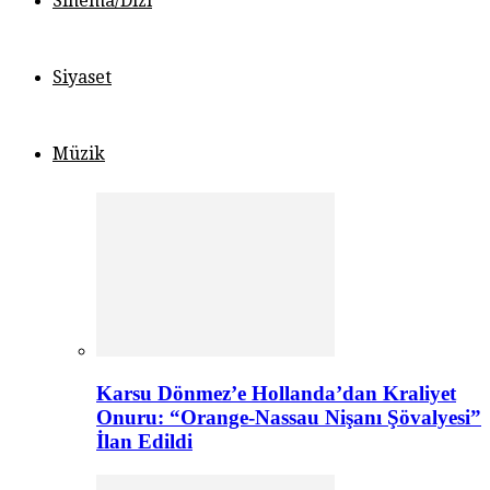
Sinema/Dizi
Siyaset
Müzik
Karsu Dönmez’e Hollanda’dan Kraliyet
Onuru: “Orange-Nassau Nişanı Şövalyesi”
İlan Edildi