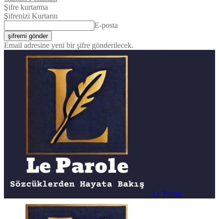
Şifre kurtarma
Şifrenizi Kurtarın
E-posta
Email adresine yeni bir şifre gönderilecek.
Le Parole