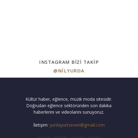
INSTAGRAM BIZI TAKIP
@NILYURDA
Kültür haber, eğlence, müzik moda sitesidir.
Doğrudan eğlence sektöründen son dakika
haberlerini ve videolarını sunuyoruz.
İletişim:
yurdayurtseven@gmail.com