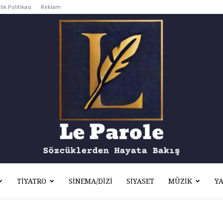
lik Politikası
Reklam
TIYATRO
SINEMA/DIZI
SIYASET
MÜZIK
Y
Le