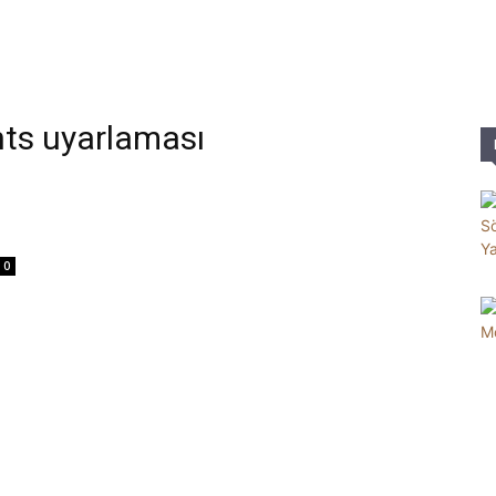
Parole
hts uyarlaması
0