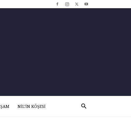
AŞAM
NIL’IN KÖŞESI