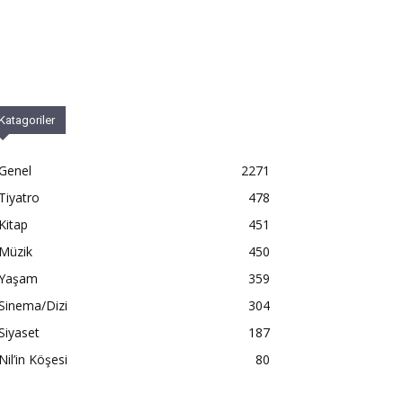
Katagoriler
Genel
2271
Tiyatro
478
Kitap
451
Müzik
450
Yaşam
359
Sinema/Dizi
304
Siyaset
187
Nil’in Köşesi
80