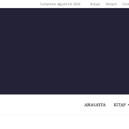
Cumartesi, Ağustos 8, 2026
Künye
İletişim
Gizli
ANASAYFA
KITAP