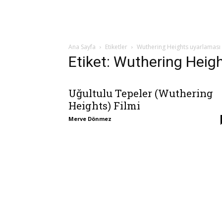
Ana Sayfa
Etiketler
Wuthering Heights uyarlaması
Etiket: Wuthering Heig
Uğultulu Tepeler (Wuthering
Heights) Filmi
Merve Dönmez