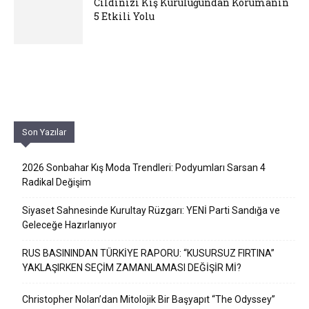
Cildinizi Kış Kuruluğundan Korumanın
5 Etkili Yolu
Son Yazılar
2026 Sonbahar Kış Moda Trendleri: Podyumları Sarsan 4
Radikal Değişim
Siyaset Sahnesinde Kurultay Rüzgarı: YENİ Parti Sandığa ve
Geleceğe Hazırlanıyor
RUS BASININDAN TÜRKİYE RAPORU: “KUSURSUZ FIRTINA”
YAKLAŞIRKEN SEÇİM ZAMANLAMASI DEĞİŞİR Mİ?
Christopher Nolan’dan Mitolojik Bir Başyapıt “The Odyssey”