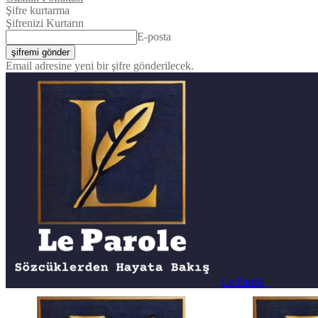
Şifre kurtarma
Şifrenizi Kurtarın
E-posta
Email adresine yeni bir şifre gönderilecek.
Le Parole