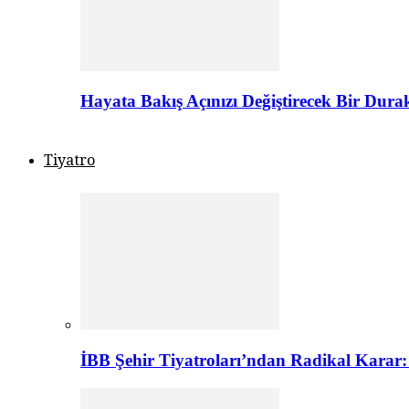
Hayata Bakış Açınızı Değiştirecek Bir Dur
Tiyatro
İBB Şehir Tiyatroları’ndan Radikal Karar: 