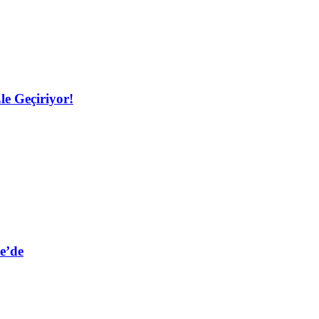
le Geçiriyor!
e’de