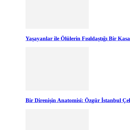
Yaşayanlar ile Ölülerin Fısıldaştığı Bir K
Bir Direnişin Anatomisi: Özgür İstanbul Çel