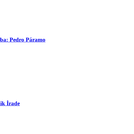
asaba: Pedro Páramo
ik İrade