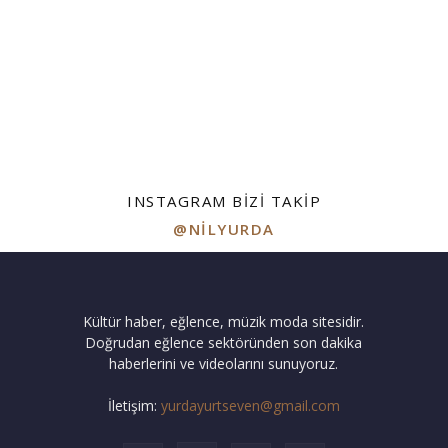
INSTAGRAM BIZI TAKIP
@NILYURDA
Kültür haber, eğlence, müzik moda sitesidir.
Doğrudan eğlence sektöründen son dakika
haberlerini ve videolarını sunuyoruz.
İletişim:
yurdayurtseven@gmail.com