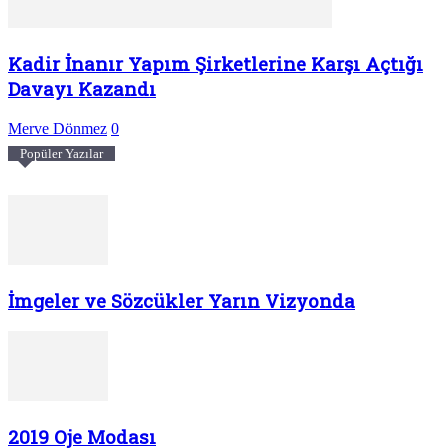
Kadir İnanır Yapım Şirketlerine Karşı Açtığı
Davayı Kazandı
Merve Dönmez
0
Popüler Yazılar
İmgeler ve Sözcükler Yarın Vizyonda
2019 Oje Modası