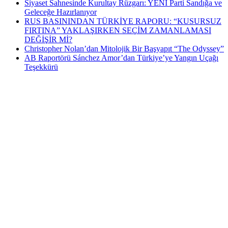
Siyaset Sahnesinde Kurultay Rüzgarı: YENİ Parti Sandığa ve
Geleceğe Hazırlanıyor
RUS BASININDAN TÜRKİYE RAPORU: “KUSURSUZ
FIRTINA” YAKLAŞIRKEN SEÇİM ZAMANLAMASI
DEĞİŞİR Mİ?
Christopher Nolan’dan Mitolojik Bir Başyapıt “The Odyssey”
AB Raportörü Sánchez Amor’dan Türkiye’ye Yangın Uçağı
Teşekkürü