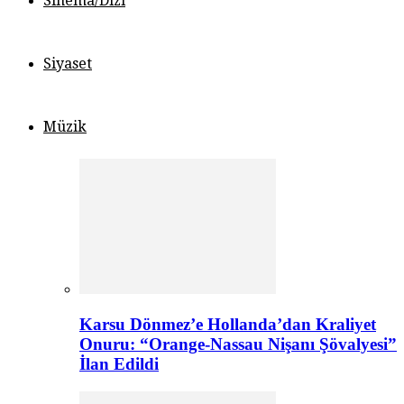
Sinema/Dizi
Siyaset
Müzik
Karsu Dönmez’e Hollanda’dan Kraliyet
Onuru: “Orange-Nassau Nişanı Şövalyesi”
İlan Edildi