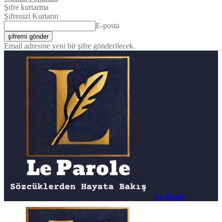
Şifre kurtarma
Şifrenizi Kurtarın
E-posta
Email adresine yeni bir şifre gönderilecek.
Le Parole