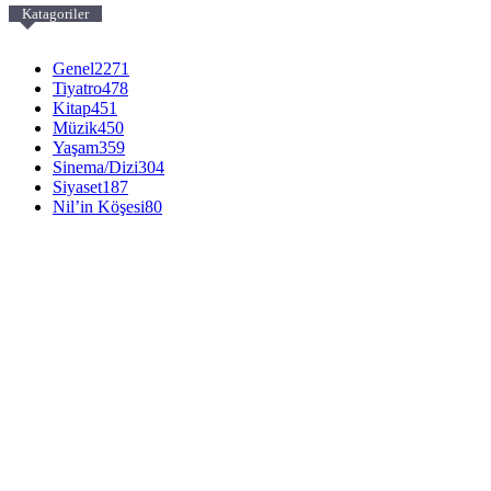
Katagoriler
Genel
2271
Tiyatro
478
Kitap
451
Müzik
450
Yaşam
359
Sinema/Dizi
304
Siyaset
187
Nil’in Köşesi
80