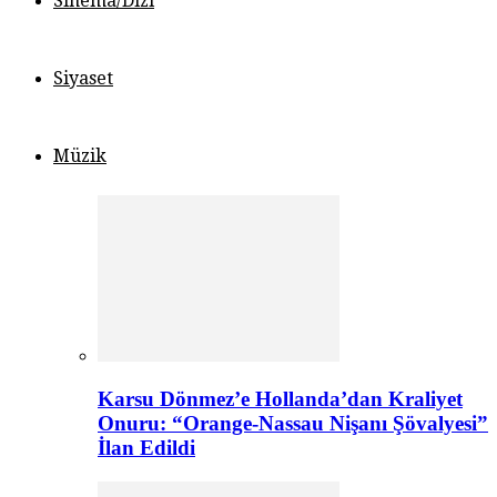
Sinema/Dizi
Siyaset
Müzik
Karsu Dönmez’e Hollanda’dan Kraliyet
Onuru: “Orange-Nassau Nişanı Şövalyesi”
İlan Edildi