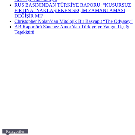
RUS BASININDAN TÜRKİYE RAPORU: “KUSURSUZ
FIRTINA” YAKLAŞIRKEN SEÇİM ZAMANLAMASI
DEĞİŞİR Mİ?
Christopher Nolan’dan Mitolojik Bir Başyapıt “The Odyssey”
AB Raportörü Sánchez Amor’dan Türkiye’ye Yangın Uçağı
Teşekkürü
Katagoriler