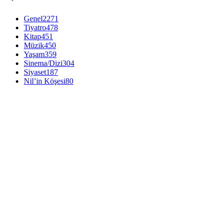
Genel
2271
Tiyatro
478
Kitap
451
Müzik
450
Yaşam
359
Sinema/Dizi
304
Siyaset
187
Nil’in Köşesi
80