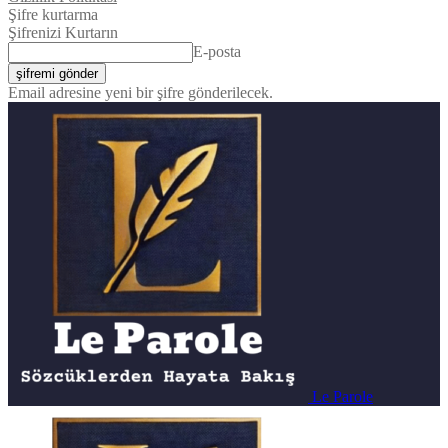
Şifre kurtarma
Şifrenizi Kurtarın
E-posta
Email adresine yeni bir şifre gönderilecek.
Le Parole