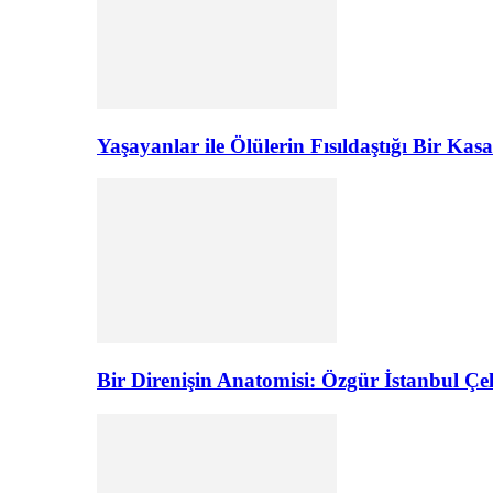
Yaşayanlar ile Ölülerin Fısıldaştığı Bir K
Bir Direnişin Anatomisi: Özgür İstanbul Çel