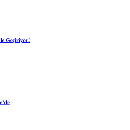
le Geçiriyor!
e’de