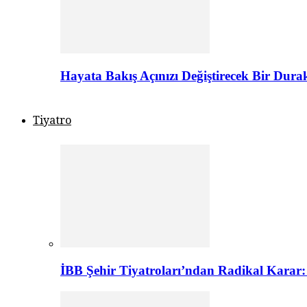
Hayata Bakış Açınızı Değiştirecek Bir Dur
Tiyatro
İBB Şehir Tiyatroları’ndan Radikal Karar: 