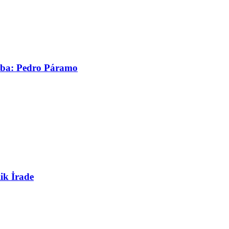
asaba: Pedro Páramo
ik İrade