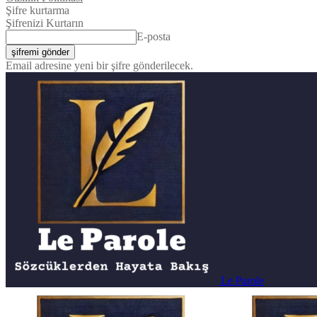
Şifre kurtarma
Şifrenizi Kurtarın
E-posta
Email adresine yeni bir şifre gönderilecek.
Le Parole