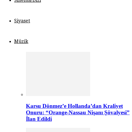
Sinema/Dizi
Siyaset
Müzik
Karsu Dönmez’e Hollanda’dan Kraliyet
Onuru: “Orange-Nassau Nişanı Şövalyesi”
İlan Edildi