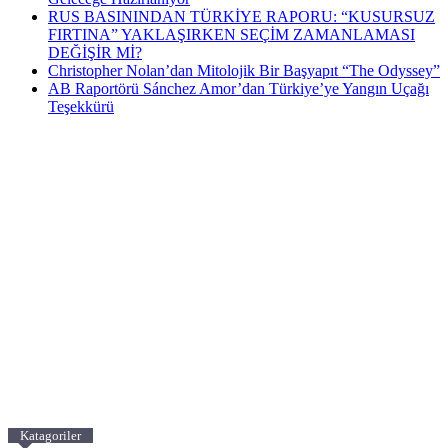
RUS BASININDAN TÜRKİYE RAPORU: “KUSURSUZ
FIRTINA” YAKLAŞIRKEN SEÇİM ZAMANLAMASI
DEĞİŞİR Mİ?
Christopher Nolan’dan Mitolojik Bir Başyapıt “The Odyssey”
AB Raportörü Sánchez Amor’dan Türkiye’ye Yangın Uçağı
Teşekkürü
Katagoriler