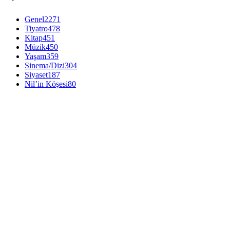
Genel
2271
Tiyatro
478
Kitap
451
Müzik
450
Yaşam
359
Sinema/Dizi
304
Siyaset
187
Nil’in Köşesi
80