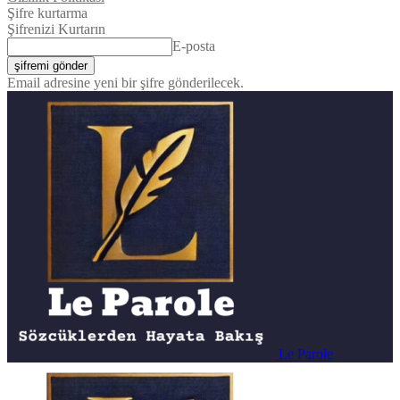
Şifre kurtarma
Şifrenizi Kurtarın
E-posta
Email adresine yeni bir şifre gönderilecek.
Le Parole