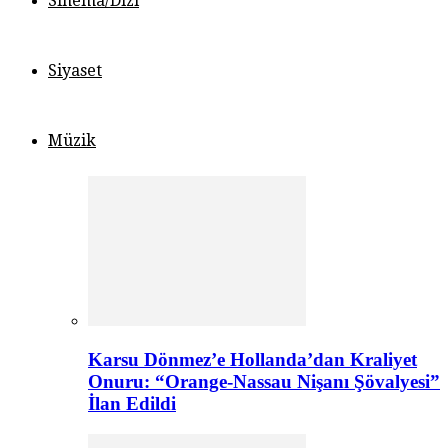
Sinema/Dizi
Siyaset
Müzik
Karsu Dönmez’e Hollanda’dan Kraliyet
Onuru: “Orange-Nassau Nişanı Şövalyesi”
İlan Edildi