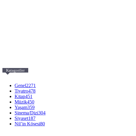
Katagoriler
Genel
2271
Tiyatro
478
Kitap
451
Müzik
450
Yaşam
359
Sinema/Dizi
304
Siyaset
187
Nil’in Köşesi
80