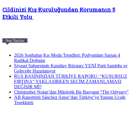
Cildinizi Kış Kuruluğundan Korumanın 5
Etkili Yolu
Son Yazılar
2026 Sonbahar Kış Moda Trendleri: Podyumları Sarsan 4
Radikal Değişim
Siyaset Sahnesinde Kurultay Rüzgarı: YENİ Parti Sandığa ve
Geleceğe Hazırlanıyor
RUS BASININDAN TÜRKİYE RAPORU: “KUSURSUZ
FIRTINA” YAKLAŞIRKEN SEÇİM ZAMANLAMASI
DEĞİŞİR Mİ?
Christopher Nolan’dan Mitolojik Bir Başyapıt “The Odyssey”
AB Raportörü Sánchez Amor’dan Türkiye’ye Yangın Uçağı
Teşekkürü