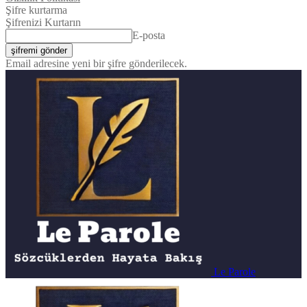
Şifre kurtarma
Şifrenizi Kurtarın
E-posta
Email adresine yeni bir şifre gönderilecek.
Le Parole