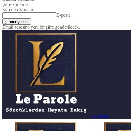
Şifre kurtarma
Şifrenizi Kurtarın
E-posta
Email adresine yeni bir şifre gönderilecek.
Le Parole