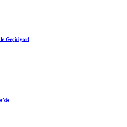
le Geçiriyor!
e’de