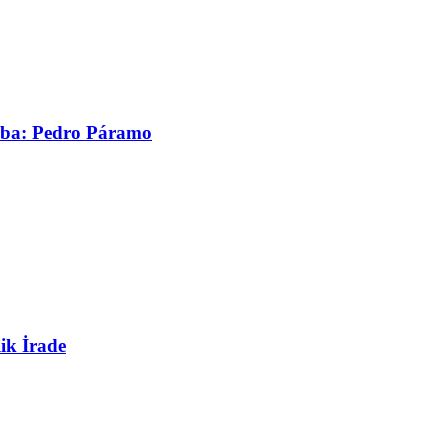
asaba: Pedro Páramo
ik İrade