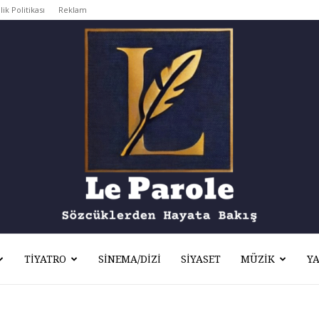
lik Politikası
Reklam
TIYATRO
SINEMA/DIZI
SIYASET
MÜZIK
Y
Le