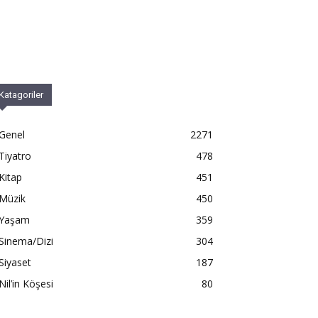
Katagoriler
Genel
2271
Tiyatro
478
Kitap
451
Müzik
450
Yaşam
359
Sinema/Dizi
304
Siyaset
187
Nil’in Köşesi
80