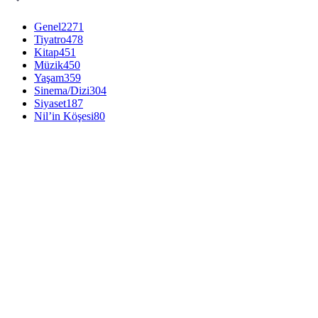
Genel
2271
Tiyatro
478
Kitap
451
Müzik
450
Yaşam
359
Sinema/Dizi
304
Siyaset
187
Nil’in Köşesi
80