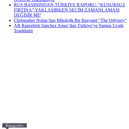
RUS BASININDAN TÜRKİYE RAPORU: “KUSURSUZ
FIRTINA” YAKLAŞIRKEN SEÇİM ZAMANLAMASI
DEĞİŞİR Mİ?
Christopher Nolan’dan Mitolojik Bir Başyapıt “The Odyssey”
AB Raportörü Sánchez Amor’dan Türkiye’ye Yangın Uçağı
Teşekkürü
Katagoriler