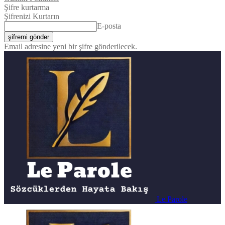
Şifre kurtarma
Şifrenizi Kurtarın
E-posta
Email adresine yeni bir şifre gönderilecek.
Le Parole