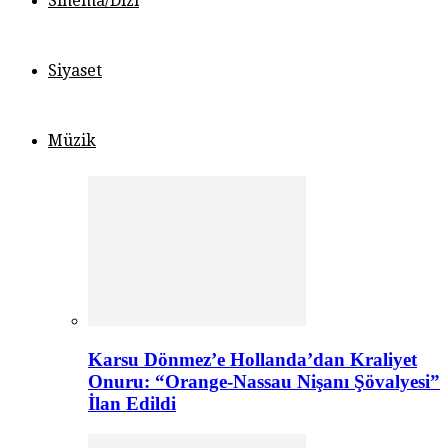
Sinema/Dizi
Siyaset
Müzik
Karsu Dönmez’e Hollanda’dan Kraliyet
Onuru: “Orange-Nassau Nişanı Şövalyesi”
İlan Edildi