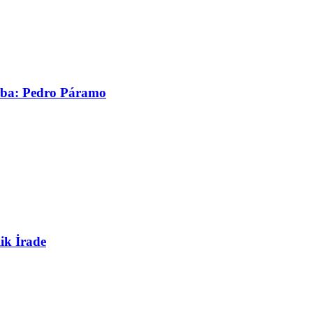
asaba: Pedro Páramo
ik İrade