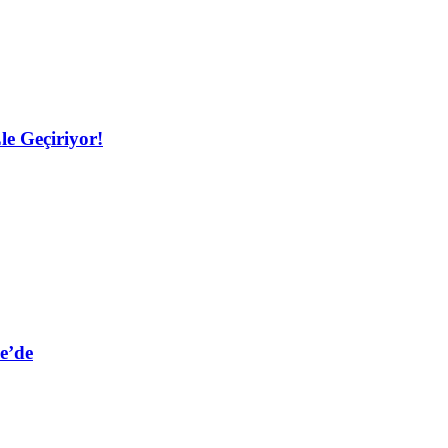
le Geçiriyor!
e’de