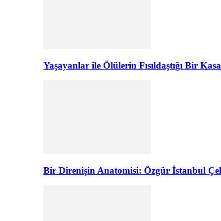
Yaşayanlar ile Ölülerin Fısıldaştığı Bir K
Bir Direnişin Anatomisi: Özgür İstanbul Çel