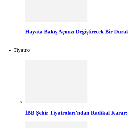
Hayata Bakış Açınızı Değiştirecek Bir Dur
Tiyatro
İBB Şehir Tiyatroları’ndan Radikal Karar: 