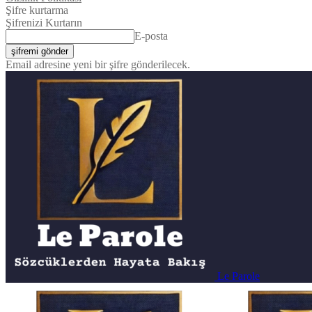
Şifre kurtarma
Şifrenizi Kurtarın
E-posta
Email adresine yeni bir şifre gönderilecek.
Le Parole