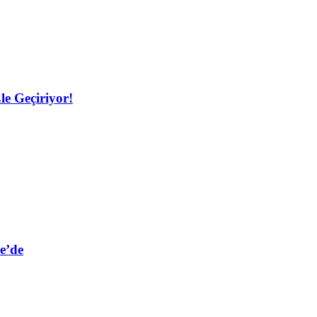
le Geçiriyor!
e’de