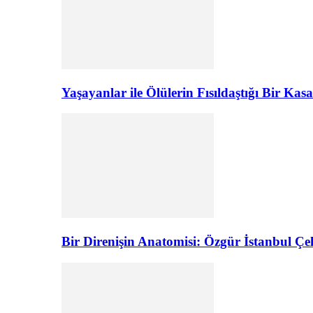
Yaşayanlar ile Ölülerin Fısıldaştığı Bir K
Bir Direnişin Anatomisi: Özgür İstanbul Çel