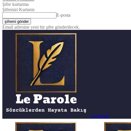
Şifre kurtarma
Şifrenizi Kurtarın
E-posta
Email adresine yeni bir şifre gönderilecek.
Le Parole