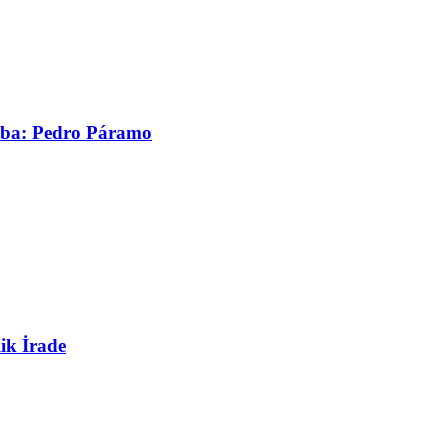
asaba: Pedro Páramo
ik İrade