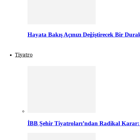
Hayata Bakış Açınızı Değiştirecek Bir Dur
Tiyatro
İBB Şehir Tiyatroları’ndan Radikal Karar: 