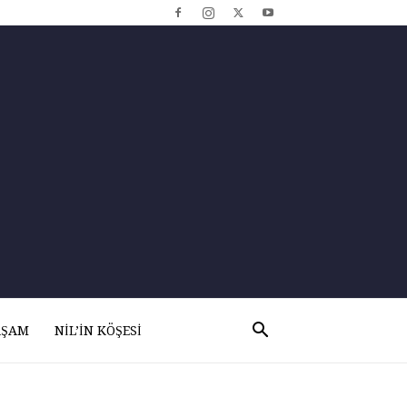
AŞAM
NIL’IN KÖŞESI