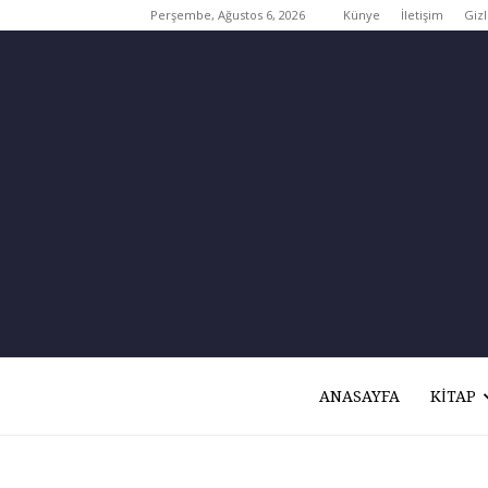
Perşembe, Ağustos 6, 2026
Künye
İletişim
Gizl
ANASAYFA
KITAP