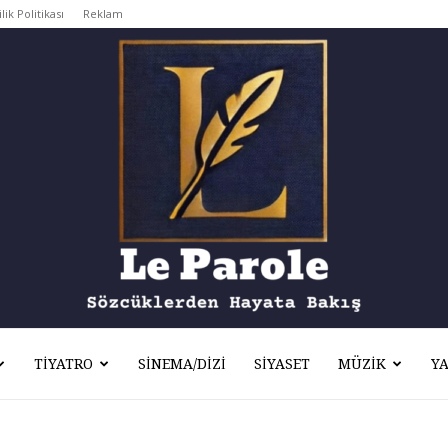
ilik Politikası
Reklam
TIYATRO
SINEMA/DIZI
SIYASET
MÜZIK
Y
Le