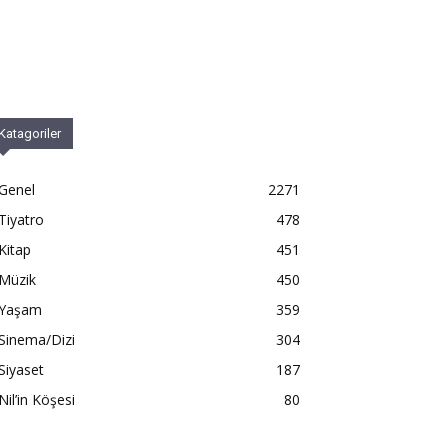
Katagoriler
Genel
2271
Tiyatro
478
Kitap
451
Müzik
450
Yaşam
359
Sinema/Dizi
304
Siyaset
187
Nil’in Köşesi
80