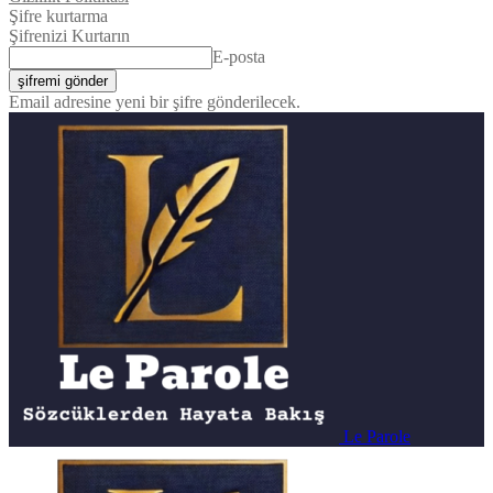
Şifre kurtarma
Şifrenizi Kurtarın
E-posta
Email adresine yeni bir şifre gönderilecek.
Le Parole