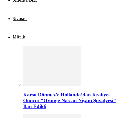
Sinema/Dizi
Siyaset
Müzik
Karsu Dönmez’e Hollanda’dan Kraliyet
Onuru: “Orange-Nassau Nişanı Şövalyesi”
İlan Edildi