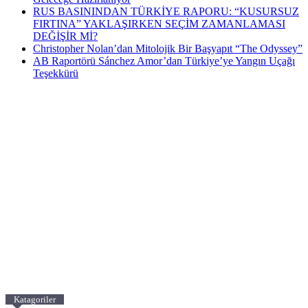
RUS BASININDAN TÜRKİYE RAPORU: “KUSURSUZ
FIRTINA” YAKLAŞIRKEN SEÇİM ZAMANLAMASI
DEĞİŞİR Mİ?
Christopher Nolan’dan Mitolojik Bir Başyapıt “The Odyssey”
AB Raportörü Sánchez Amor’dan Türkiye’ye Yangın Uçağı
Teşekkürü
Katagoriler