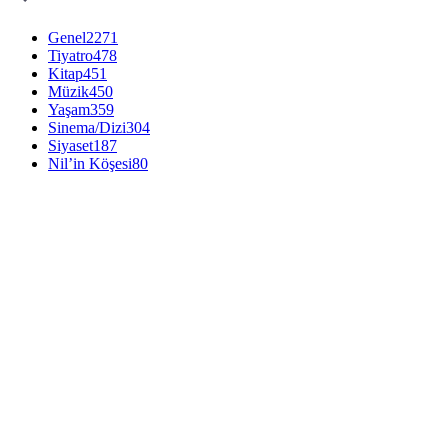
Genel
2271
Tiyatro
478
Kitap
451
Müzik
450
Yaşam
359
Sinema/Dizi
304
Siyaset
187
Nil’in Köşesi
80