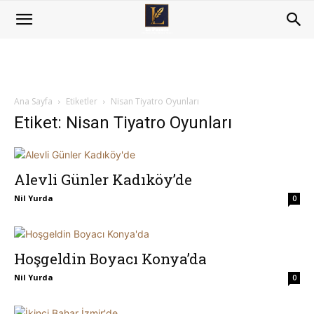
Ana Sayfa
Etiketler
Nisan Tiyatro Oyunları
Etiket: Nisan Tiyatro Oyunları
Alevli Günler Kadıköy’de
Nil Yurda
0
Hoşgeldin Boyacı Konya’da
Nil Yurda
0