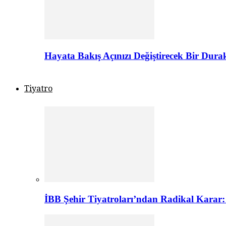
Hayata Bakış Açınızı Değiştirecek Bir Dur
Tiyatro
İBB Şehir Tiyatroları’ndan Radikal Karar: 