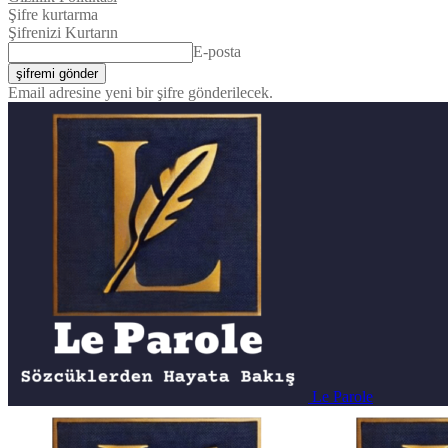
Şifre kurtarma
Şifrenizi Kurtarın
E-posta
Email adresine yeni bir şifre gönderilecek.
Le Parole