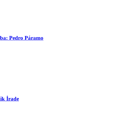
asaba: Pedro Páramo
ik İrade