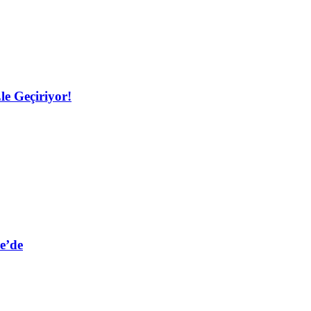
le Geçiriyor!
e’de