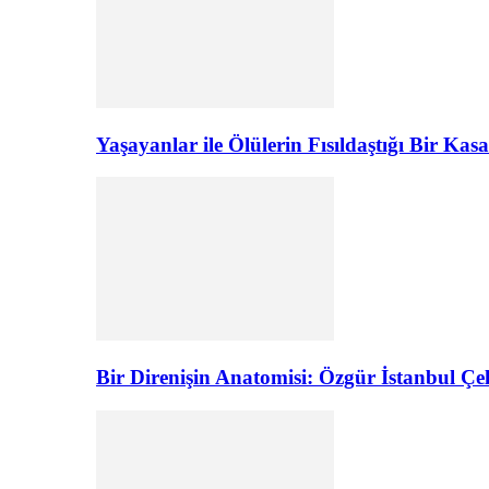
Yaşayanlar ile Ölülerin Fısıldaştığı Bir K
Bir Direnişin Anatomisi: Özgür İstanbul Çel