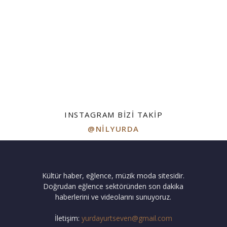
INSTAGRAM BIZI TAKIP
@NILYURDA
Kültür haber, eğlence, müzik moda sitesidir.
Doğrudan eğlence sektöründen son dakika
haberlerini ve videolarını sunuyoruz.
İletişim:
yurdayurtseven@gmail.com