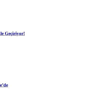
le Geçiriyor!
e’de