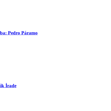
asaba: Pedro Páramo
ik İrade