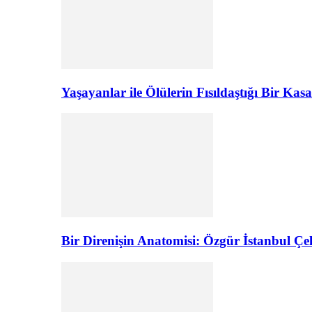
Yaşayanlar ile Ölülerin Fısıldaştığı Bir K
Bir Direnişin Anatomisi: Özgür İstanbul Çel