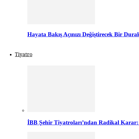
Hayata Bakış Açınızı Değiştirecek Bir Dur
Tiyatro
İBB Şehir Tiyatroları’ndan Radikal Karar: 