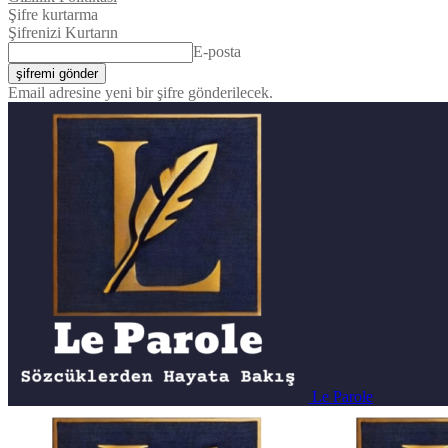
Şifre kurtarma
Şifrenizi Kurtarın
E-posta
Email adresine yeni bir şifre gönderilecek.
Le Parole