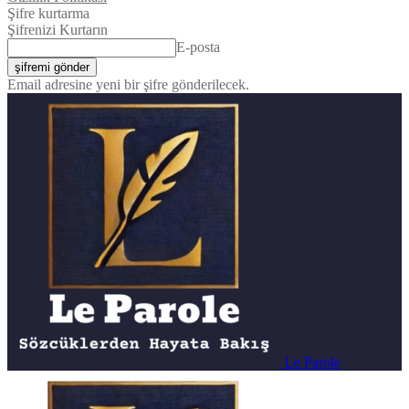
Şifre kurtarma
Şifrenizi Kurtarın
E-posta
Email adresine yeni bir şifre gönderilecek.
Le Parole