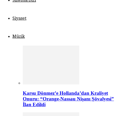
Sinema/Dizi
Siyaset
Müzik
Karsu Dönmez’e Hollanda’dan Kraliyet
Onuru: “Orange-Nassau Nişanı Şövalyesi”
İlan Edildi