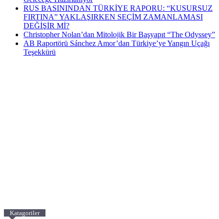
RUS BASININDAN TÜRKİYE RAPORU: “KUSURSUZ
FIRTINA” YAKLAŞIRKEN SEÇİM ZAMANLAMASI
DEĞİŞİR Mİ?
Christopher Nolan’dan Mitolojik Bir Başyapıt “The Odyssey”
AB Raportörü Sánchez Amor’dan Türkiye’ye Yangın Uçağı
Teşekkürü
Katagoriler