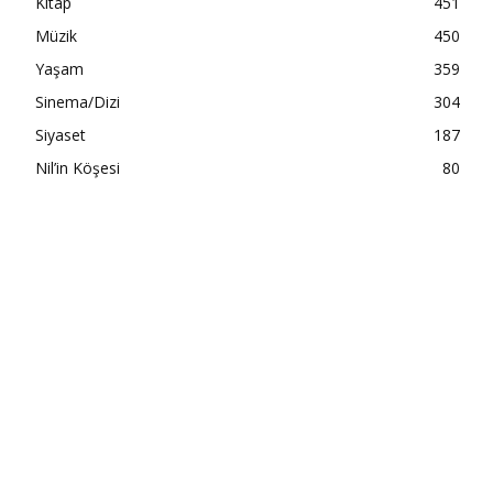
Kitap
451
Müzik
450
Yaşam
359
Sinema/Dizi
304
Siyaset
187
Nil’in Köşesi
80