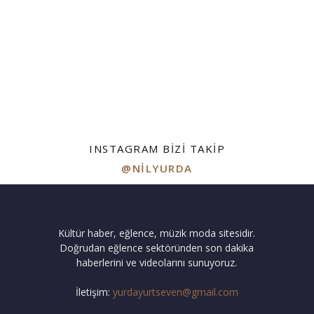
INSTAGRAM BIZI TAKIP
@NILYURDA
Kültür haber, eğlence, müzik moda sitesidir.
Doğrudan eğlence sektöründen son dakika
haberlerini ve videolarını sunuyoruz.
İletişim:
yurdayurtseven@gmail.com