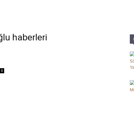
Parole
lu haberleri
0