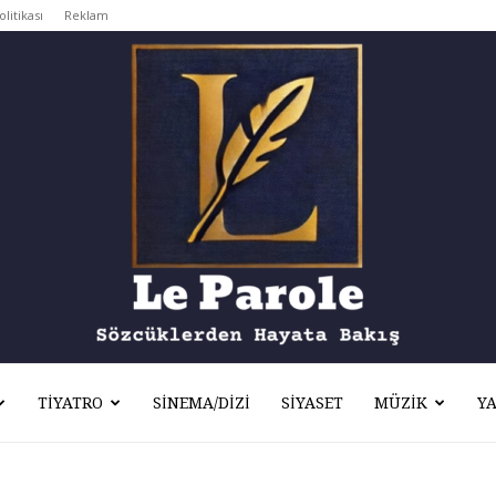
olitikası
Reklam
TIYATRO
SINEMA/DIZI
SIYASET
MÜZIK
Y
Le