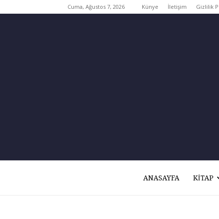
Cuma, Ağustos 7, 2026
Künye
İletişim
Gizlilik P
ANASAYFA
KITAP