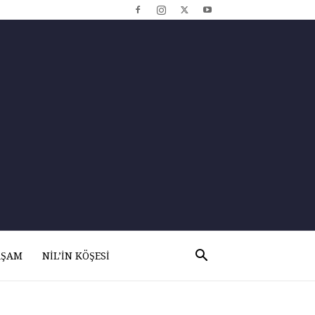
AŞAM
NIL’IN KÖŞESI