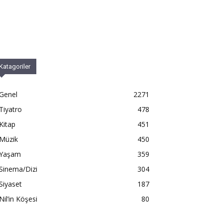
Katagoriler
Genel
2271
Tiyatro
478
Kitap
451
Müzik
450
Yaşam
359
Sinema/Dizi
304
Siyaset
187
Nil’in Köşesi
80