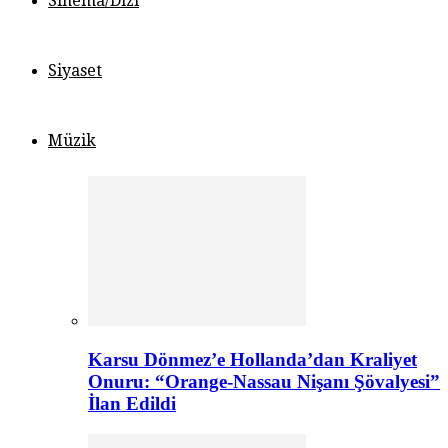
Sinema/Dizi
Siyaset
Müzik
Karsu Dönmez’e Hollanda’dan Kraliyet
Onuru: “Orange-Nassau Nişanı Şövalyesi”
İlan Edildi