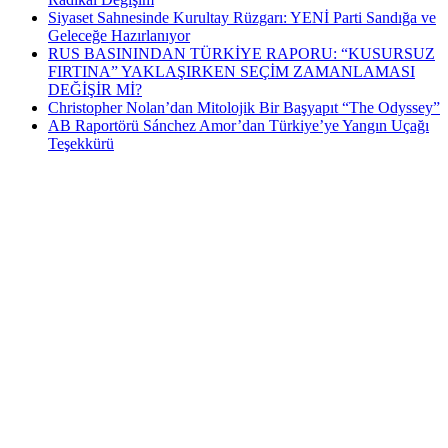
Siyaset Sahnesinde Kurultay Rüzgarı: YENİ Parti Sandığa ve
Geleceğe Hazırlanıyor
RUS BASININDAN TÜRKİYE RAPORU: “KUSURSUZ
FIRTINA” YAKLAŞIRKEN SEÇİM ZAMANLAMASI
DEĞİŞİR Mİ?
Christopher Nolan’dan Mitolojik Bir Başyapıt “The Odyssey”
AB Raportörü Sánchez Amor’dan Türkiye’ye Yangın Uçağı
Teşekkürü