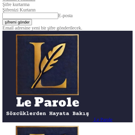
Şifre kurtarma
Şifrenizi Kurtarın
E-posta
Email adresine yeni bir şifre gönderilecek.
Le Parole