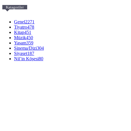
Katagoriler
Genel
2271
Tiyatro
478
Kitap
451
Müzik
450
Yaşam
359
Sinema/Dizi
304
Siyaset
187
Nil’in Köşesi
80