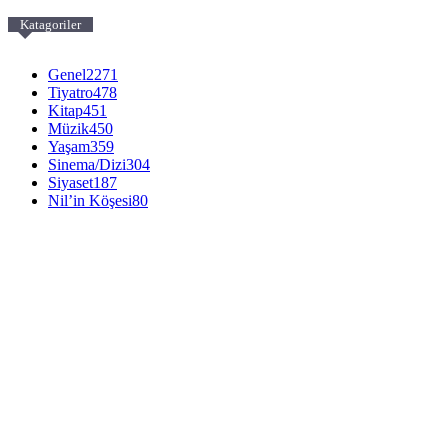
Katagoriler
Genel
2271
Tiyatro
478
Kitap
451
Müzik
450
Yaşam
359
Sinema/Dizi
304
Siyaset
187
Nil’in Köşesi
80