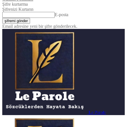
Şifre kurtarma
Şifrenizi Kurtarın
E-posta
Email adresine yeni bir şifre gönderilecek.
Le Parole