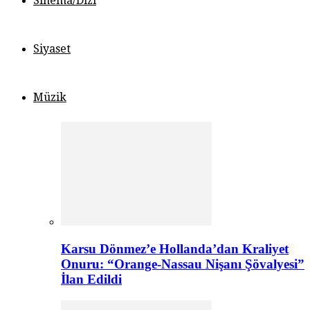
Sinema/Dizi
Siyaset
Müzik
Karsu Dönmez’e Hollanda’dan Kraliyet
Onuru: “Orange-Nassau Nişanı Şövalyesi”
İlan Edildi