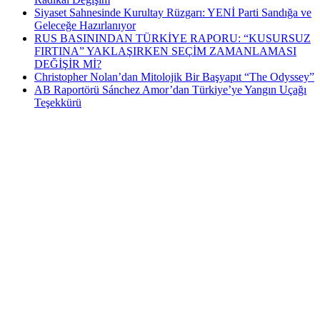
Siyaset Sahnesinde Kurultay Rüzgarı: YENİ Parti Sandığa ve
Geleceğe Hazırlanıyor
RUS BASININDAN TÜRKİYE RAPORU: “KUSURSUZ
FIRTINA” YAKLAŞIRKEN SEÇİM ZAMANLAMASI
DEĞİŞİR Mİ?
Christopher Nolan’dan Mitolojik Bir Başyapıt “The Odyssey”
AB Raportörü Sánchez Amor’dan Türkiye’ye Yangın Uçağı
Teşekkürü