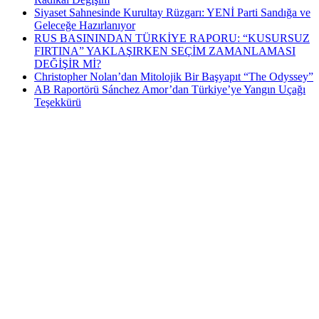
Siyaset Sahnesinde Kurultay Rüzgarı: YENİ Parti Sandığa ve
Geleceğe Hazırlanıyor
RUS BASININDAN TÜRKİYE RAPORU: “KUSURSUZ
FIRTINA” YAKLAŞIRKEN SEÇİM ZAMANLAMASI
DEĞİŞİR Mİ?
Christopher Nolan’dan Mitolojik Bir Başyapıt “The Odyssey”
AB Raportörü Sánchez Amor’dan Türkiye’ye Yangın Uçağı
Teşekkürü