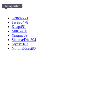
Katagoriler
Genel
2271
Tiyatro
478
Kitap
451
Müzik
450
Yaşam
359
Sinema/Dizi
304
Siyaset
187
Nil’in Köşesi
80