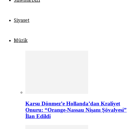
Sinema/Dizi
Siyaset
Müzik
Karsu Dönmez’e Hollanda’dan Kraliyet
Onuru: “Orange-Nassau Nişanı Şövalyesi”
İlan Edildi