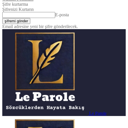
Şifre kurtarma
Şifrenizi Kurtarın
E-posta
Email adresine yeni bir şifre gönderilecek.
Le Parole