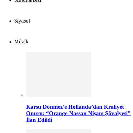
Sinema/Dizi
Siyaset
Müzik
Karsu Dönmez’e Hollanda’dan Kraliyet
Onuru: “Orange-Nassau Nişanı Şövalyesi”
İlan Edildi