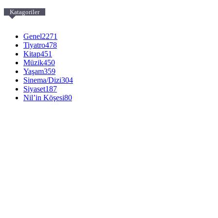
Katagoriler
Genel
2271
Tiyatro
478
Kitap
451
Müzik
450
Yaşam
359
Sinema/Dizi
304
Siyaset
187
Nil’in Köşesi
80