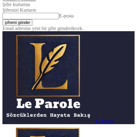
Şifre kurtarma
Şifrenizi Kurtarın
E-posta
Email adresine yeni bir şifre gönderilecek.
Le Parole