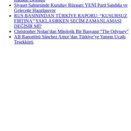
Siyaset Sahnesinde Kurultay Rüzgarı: YENİ Parti Sandığa ve
Geleceğe Hazırlanıyor
RUS BASININDAN TÜRKİYE RAPORU: “KUSURSUZ
FIRTINA” YAKLAŞIRKEN SEÇİM ZAMANLAMASI
DEĞİŞİR Mİ?
Christopher Nolan’dan Mitolojik Bir Başyapıt “The Odyssey”
AB Raportörü Sánchez Amor’dan Türkiye’ye Yangın Uçağı
Teşekkürü