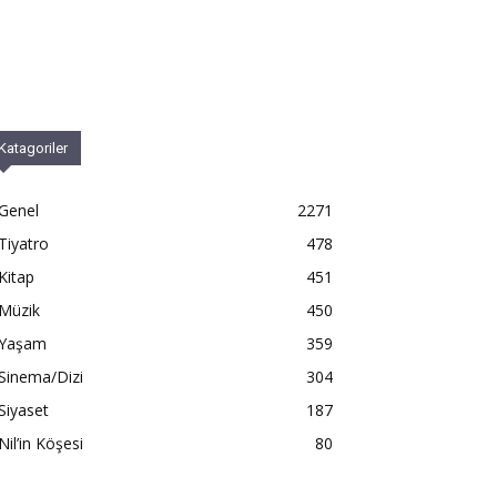
Katagoriler
Genel
2271
Tiyatro
478
Kitap
451
Müzik
450
Yaşam
359
Sinema/Dizi
304
Siyaset
187
Nil’in Köşesi
80