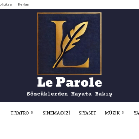
olitikası
Reklam
TIYATRO
SINEMA/DIZI
SIYASET
MÜZIK
Y
Le