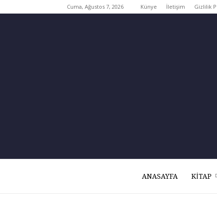
Cuma, Ağustos 7, 2026
Künye
İletişim
Gizlilik P
ANASAYFA
KITAP