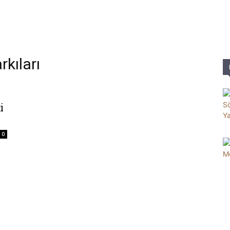
Parole
rkıları
i
0