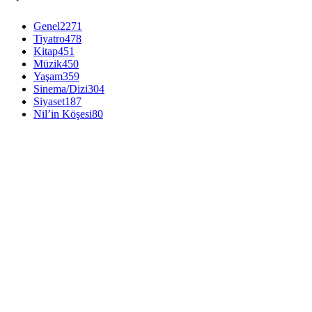
Genel
2271
Tiyatro
478
Kitap
451
Müzik
450
Yaşam
359
Sinema/Dizi
304
Siyaset
187
Nil’in Köşesi
80