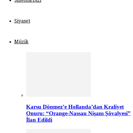
Sinema/Dizi
Siyaset
Müzik
Karsu Dönmez’e Hollanda’dan Kraliyet
Onuru: “Orange-Nassau Nişanı Şövalyesi”
İlan Edildi