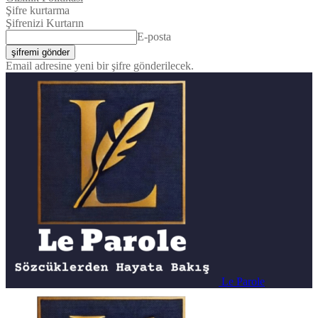
Şifre kurtarma
Şifrenizi Kurtarın
E-posta
Email adresine yeni bir şifre gönderilecek.
Le Parole