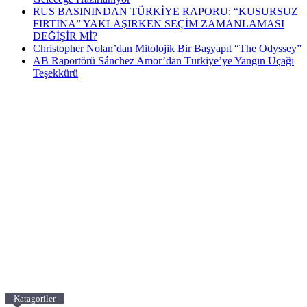
RUS BASININDAN TÜRKİYE RAPORU: “KUSURSUZ
FIRTINA” YAKLAŞIRKEN SEÇİM ZAMANLAMASI
DEĞİŞİR Mİ?
Christopher Nolan’dan Mitolojik Bir Başyapıt “The Odyssey”
AB Raportörü Sánchez Amor’dan Türkiye’ye Yangın Uçağı
Teşekkürü
Katagoriler