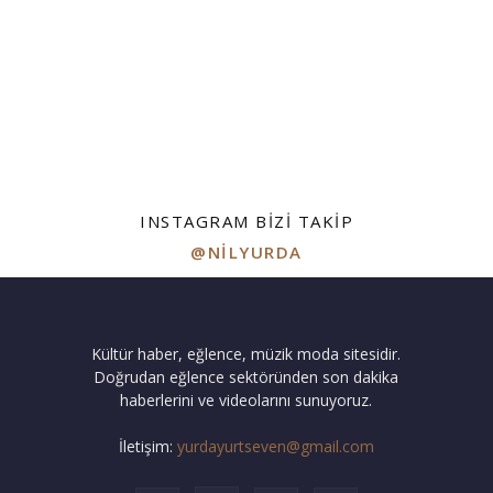
INSTAGRAM BIZI TAKIP
@NILYURDA
Kültür haber, eğlence, müzik moda sitesidir.
Doğrudan eğlence sektöründen son dakika
haberlerini ve videolarını sunuyoruz.
İletişim:
yurdayurtseven@gmail.com