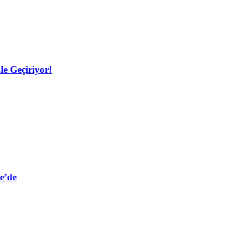
le Geçiriyor!
e’de