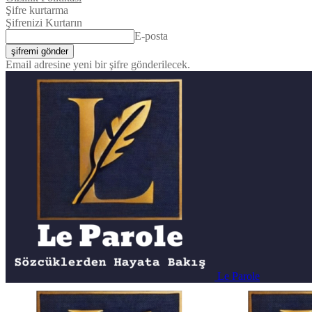
Şifre kurtarma
Şifrenizi Kurtarın
E-posta
Email adresine yeni bir şifre gönderilecek.
Le Parole