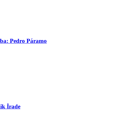
asaba: Pedro Páramo
ik İrade