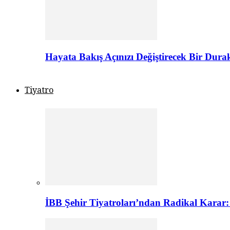
Hayata Bakış Açınızı Değiştirecek Bir Dur
Tiyatro
İBB Şehir Tiyatroları’ndan Radikal Karar: 