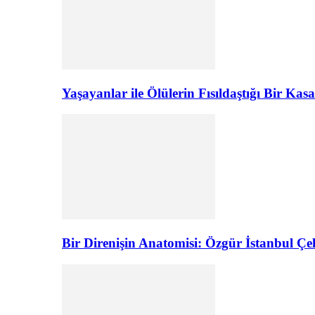
Yaşayanlar ile Ölülerin Fısıldaştığı Bir K
Bir Direnişin Anatomisi: Özgür İstanbul Çel