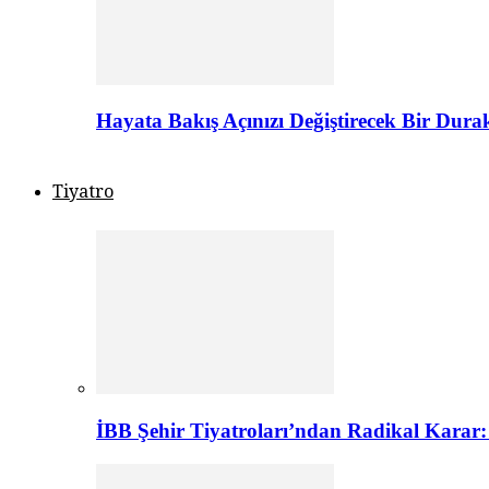
Hayata Bakış Açınızı Değiştirecek Bir Dur
Tiyatro
İBB Şehir Tiyatroları’ndan Radikal Karar: 