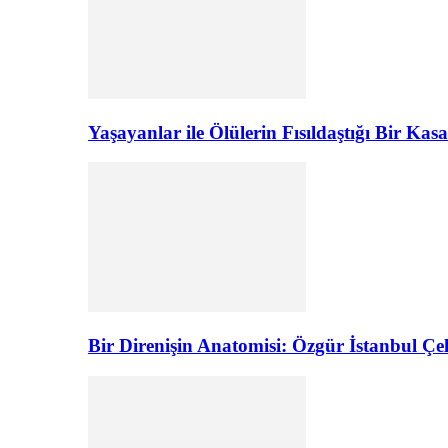
Yaşayanlar ile Ölülerin Fısıldaştığı Bir K
Bir Direnişin Anatomisi: Özgür İstanbul Çel