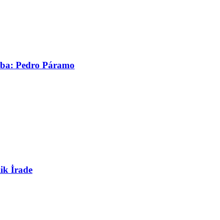
asaba: Pedro Páramo
ik İrade