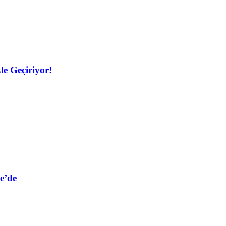
le Geçiriyor!
e’de