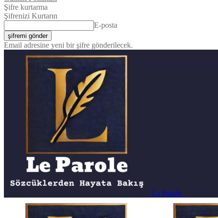
Şifre kurtarma
Şifrenizi Kurtarın
E-posta
Email adresine yeni bir şifre gönderilecek.
Le Parole