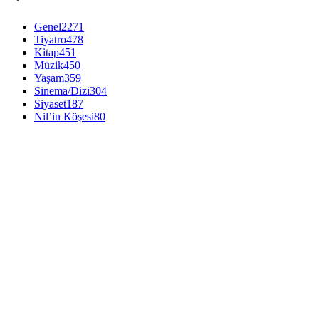
Genel
2271
Tiyatro
478
Kitap
451
Müzik
450
Yaşam
359
Sinema/Dizi
304
Siyaset
187
Nil’in Köşesi
80