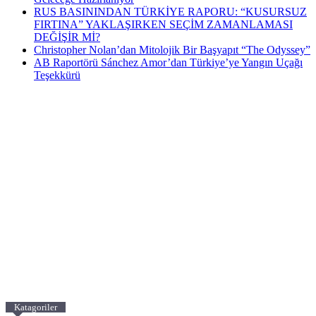
RUS BASININDAN TÜRKİYE RAPORU: “KUSURSUZ
FIRTINA” YAKLAŞIRKEN SEÇİM ZAMANLAMASI
DEĞİŞİR Mİ?
Christopher Nolan’dan Mitolojik Bir Başyapıt “The Odyssey”
AB Raportörü Sánchez Amor’dan Türkiye’ye Yangın Uçağı
Teşekkürü
Katagoriler