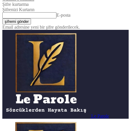
Şifre kurtarma
Şifrenizi Kurtarın
E-posta
Email adresine yeni bir şifre gönderilecek.
Le Parole