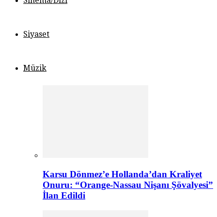
Sinema/Dizi
Siyaset
Müzik
Karsu Dönmez’e Hollanda’dan Kraliyet
Onuru: “Orange-Nassau Nişanı Şövalyesi”
İlan Edildi