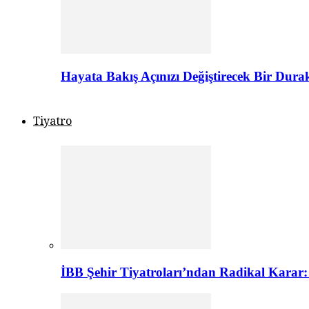
Hayata Bakış Açınızı Değiştirecek Bir Dur
Tiyatro
İBB Şehir Tiyatroları’ndan Radikal Karar: 