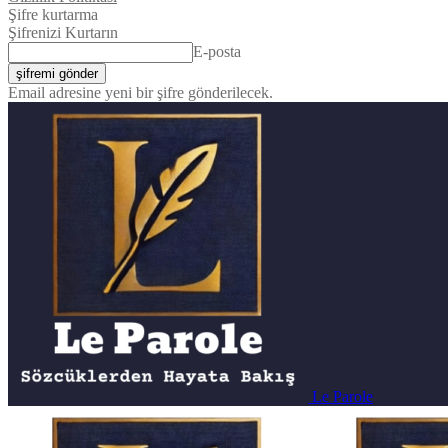
Şifre kurtarma
Şifrenizi Kurtarın
E-posta
Email adresine yeni bir şifre gönderilecek.
Le Parole