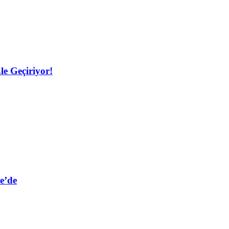
le Geçiriyor!
e’de