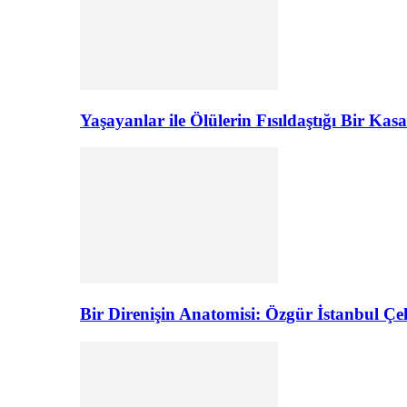
Yaşayanlar ile Ölülerin Fısıldaştığı Bir K
Bir Direnişin Anatomisi: Özgür İstanbul Çel