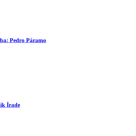
asaba: Pedro Páramo
ik İrade