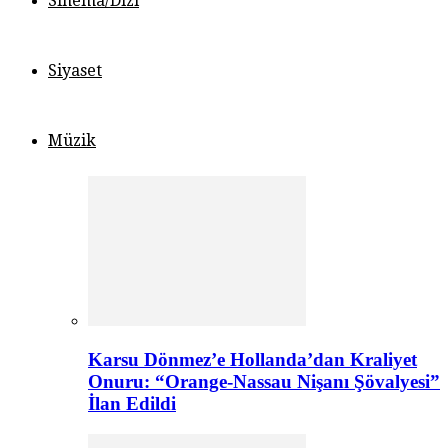
Sinema/Dizi
Siyaset
Müzik
Karsu Dönmez’e Hollanda’dan Kraliyet
Onuru: “Orange-Nassau Nişanı Şövalyesi”
İlan Edildi