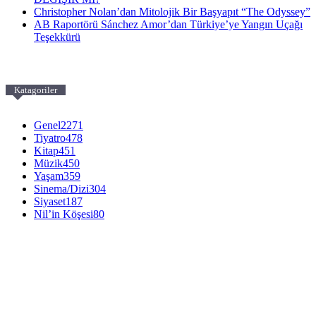
Christopher Nolan’dan Mitolojik Bir Başyapıt “The Odyssey”
AB Raportörü Sánchez Amor’dan Türkiye’ye Yangın Uçağı
Teşekkürü
Katagoriler
Genel
2271
Tiyatro
478
Kitap
451
Müzik
450
Yaşam
359
Sinema/Dizi
304
Siyaset
187
Nil’in Köşesi
80