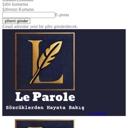
Şifre kurtarma
Şifrenizi Kurtarın
E-posta
Email adresine yeni bir şifre gönderilecek.
Le Parole