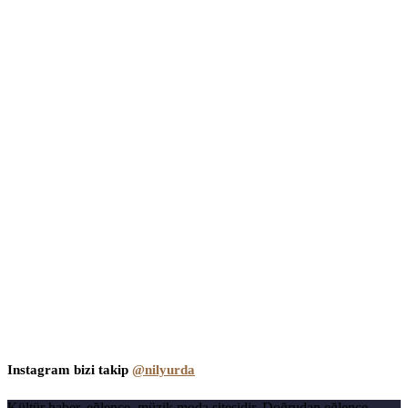
Instagram bizi takip
@nilyurda
Kültür haber, eğlence, müzik moda sitesidir. Doğrudan eğlence