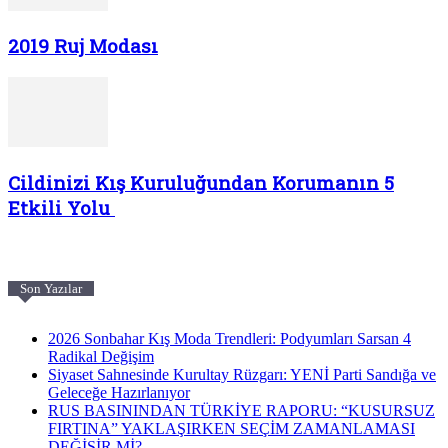
2019 Ruj Modası
Cildinizi Kış Kuruluğundan Korumanın 5
Etkili Yolu
Son Yazılar
2026 Sonbahar Kış Moda Trendleri: Podyumları Sarsan 4
Radikal Değişim
Siyaset Sahnesinde Kurultay Rüzgarı: YENİ Parti Sandığa ve
Geleceğe Hazırlanıyor
RUS BASININDAN TÜRKİYE RAPORU: “KUSURSUZ
FIRTINA” YAKLAŞIRKEN SEÇİM ZAMANLAMASI
DEĞİŞİR Mİ?