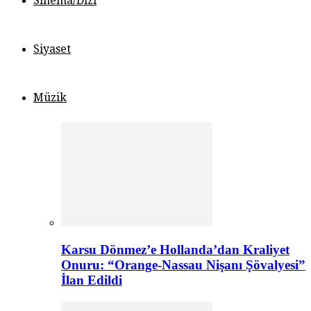
Sinema/Dizi
Siyaset
Müzik
Karsu Dönmez’e Hollanda’dan Kraliyet
Onuru: “Orange-Nassau Nişanı Şövalyesi”
İlan Edildi