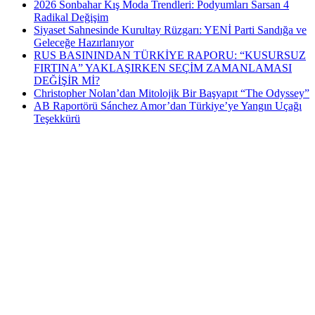
2026 Sonbahar Kış Moda Trendleri: Podyumları Sarsan 4
Radikal Değişim
Siyaset Sahnesinde Kurultay Rüzgarı: YENİ Parti Sandığa ve
Geleceğe Hazırlanıyor
RUS BASININDAN TÜRKİYE RAPORU: “KUSURSUZ
FIRTINA” YAKLAŞIRKEN SEÇİM ZAMANLAMASI
DEĞİŞİR Mİ?
Christopher Nolan’dan Mitolojik Bir Başyapıt “The Odyssey”
AB Raportörü Sánchez Amor’dan Türkiye’ye Yangın Uçağı
Teşekkürü