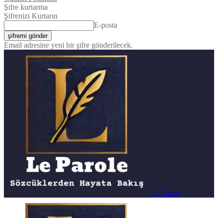
Şifre kurtarma
Şifrenizi Kurtarın
E-posta
Email adresine yeni bir şifre gönderilecek.
Le Parole