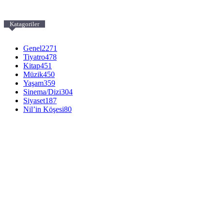
Katagoriler
Genel
2271
Tiyatro
478
Kitap
451
Müzik
450
Yaşam
359
Sinema/Dizi
304
Siyaset
187
Nil’in Köşesi
80