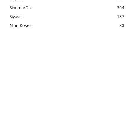
Sinema/Dizi
304
Siyaset
187
Nil’in Köşesi
80