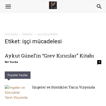
Ana Sayfa
Etiketler
Işçi mücadelesi
Etiket: işçi mücadelesi
Aykut Günel’in “Grev Kırıcılar” Kitabı
Nil Yurda
0
Popüler Yazılar
İmgeler ve Sözcükler Yarın Vizyonda