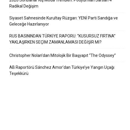
2026 Sonbahar Kış Moda Trendleri: Podyumları Sarsan 4
Radikal Değişim
Siyaset Sahnesinde Kurultay Rüzgarı: YENİ Parti Sandığa ve
Geleceğe Hazırlanıyor
RUS BASININDAN TÜRKİYE RAPORU: “KUSURSUZ FIRTINA”
YAKLAŞIRKEN SEÇİM ZAMANLAMASI DEĞİŞİR Mİ?
Christopher Nolan’dan Mitolojik Bir Başyapıt “The Odyssey”
AB Raportörü Sánchez Amor’dan Türkiye’ye Yangın Uçağı
Teşekkürü