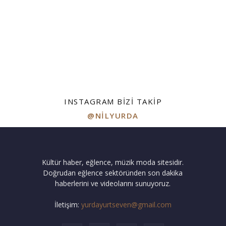
INSTAGRAM BIZI TAKIP
@NILYURDA
Kültür haber, eğlence, müzik moda sitesidir.
Doğrudan eğlence sektöründen son dakika
haberlerini ve videolarını sunuyoruz.
İletişim:
yurdayurtseven@gmail.com