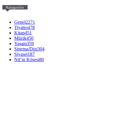
Katagoriler
Genel
2271
Tiyatro
478
Kitap
451
Müzik
450
Yaşam
359
Sinema/Dizi
304
Siyaset
187
Nil’in Köşesi
80