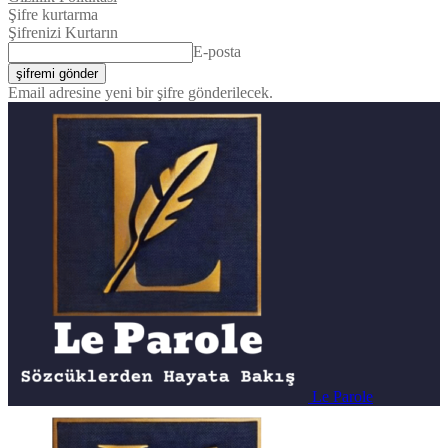
Şifre kurtarma
Şifrenizi Kurtarın
E-posta
Email adresine yeni bir şifre gönderilecek.
Le Parole