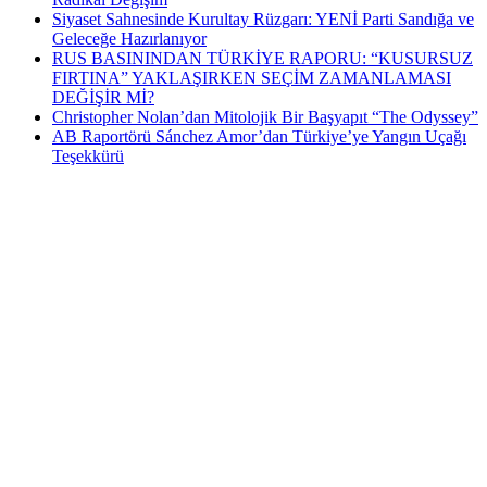
Siyaset Sahnesinde Kurultay Rüzgarı: YENİ Parti Sandığa ve
Geleceğe Hazırlanıyor
RUS BASININDAN TÜRKİYE RAPORU: “KUSURSUZ
FIRTINA” YAKLAŞIRKEN SEÇİM ZAMANLAMASI
DEĞİŞİR Mİ?
Christopher Nolan’dan Mitolojik Bir Başyapıt “The Odyssey”
AB Raportörü Sánchez Amor’dan Türkiye’ye Yangın Uçağı
Teşekkürü