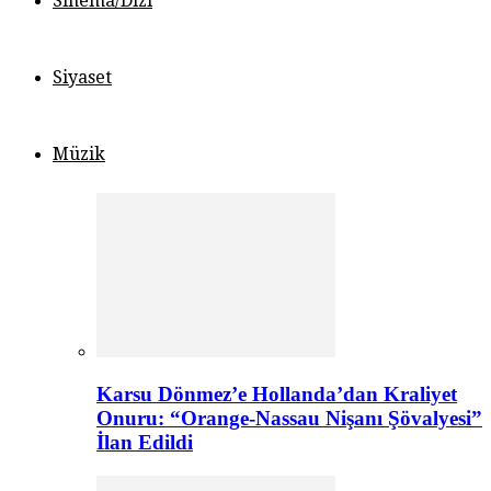
Sinema/Dizi
Siyaset
Müzik
Karsu Dönmez’e Hollanda’dan Kraliyet
Onuru: “Orange-Nassau Nişanı Şövalyesi”
İlan Edildi