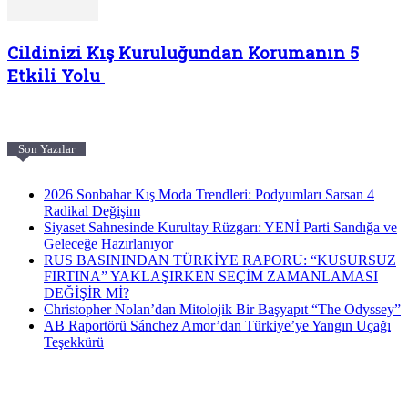
Cildinizi Kış Kuruluğundan Korumanın 5
Etkili Yolu
Son Yazılar
2026 Sonbahar Kış Moda Trendleri: Podyumları Sarsan 4
Radikal Değişim
Siyaset Sahnesinde Kurultay Rüzgarı: YENİ Parti Sandığa ve
Geleceğe Hazırlanıyor
RUS BASININDAN TÜRKİYE RAPORU: “KUSURSUZ
FIRTINA” YAKLAŞIRKEN SEÇİM ZAMANLAMASI
DEĞİŞİR Mİ?
Christopher Nolan’dan Mitolojik Bir Başyapıt “The Odyssey”
AB Raportörü Sánchez Amor’dan Türkiye’ye Yangın Uçağı
Teşekkürü