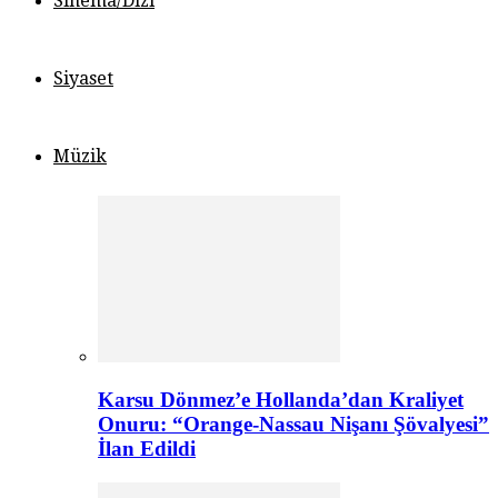
Sinema/Dizi
Siyaset
Müzik
Karsu Dönmez’e Hollanda’dan Kraliyet
Onuru: “Orange-Nassau Nişanı Şövalyesi”
İlan Edildi