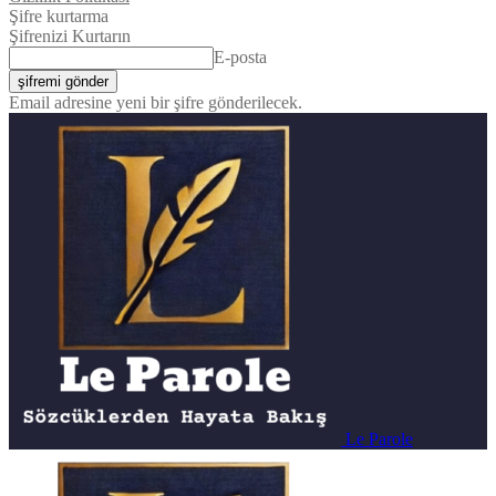
Şifre kurtarma
Şifrenizi Kurtarın
E-posta
Email adresine yeni bir şifre gönderilecek.
Le Parole