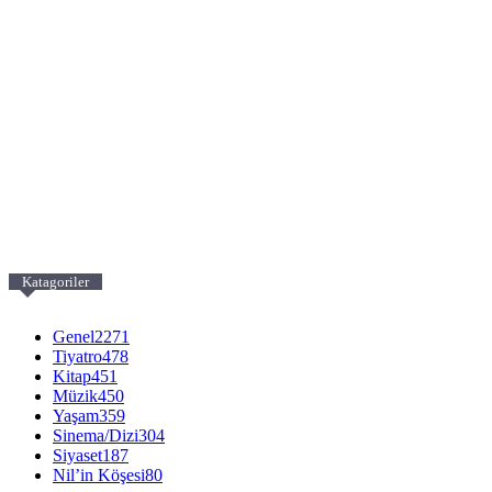
Katagoriler
Genel
2271
Tiyatro
478
Kitap
451
Müzik
450
Yaşam
359
Sinema/Dizi
304
Siyaset
187
Nil’in Köşesi
80